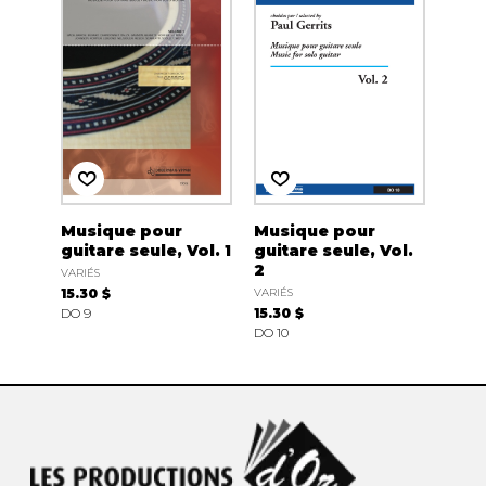
Musique pour
Musique pour
guitare seule, Vol. 1
guitare seule, Vol.
2
VARIÉS
15.30 $
VARIÉS
DO 9
15.30 $
DO 10