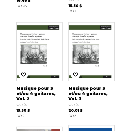
16.48 $
VARIÉS
DO 28
15.30 $
DO 1
Musique pour 3
Musique pour 3
et/ou 4 guitares,
et/ou 4 guitares,
Vol. 2
Vol. 3
VARIÉS
VARIÉS
15.30 $
20.01 $
DO 2
DO 3