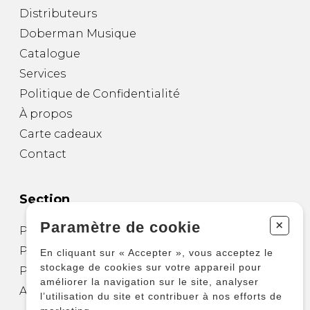
Distributeurs
Doberman Musique
Catalogue
Services
Politique de Confidentialité
À propos
Carte cadeaux
Contact
Section
+
Paramètre de cookie
Partitions pour guitare
Partitions pour autres instruments
En cliquant sur « Accepter », vous acceptez le
stockage de cookies sur votre appareil pour
Partitions pour ensembles
améliorer la navigation sur le site, analyser
Autres produits
l’utilisation du site et contribuer à nos efforts de