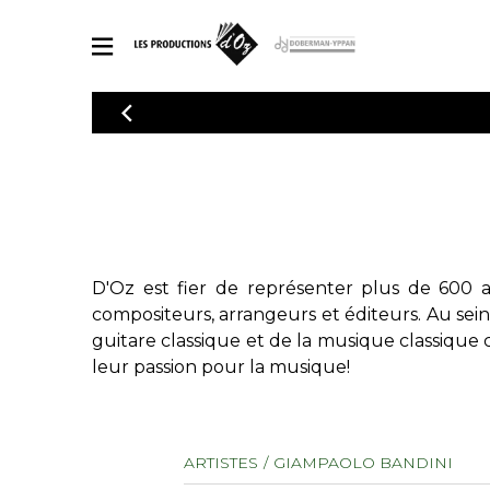
CATALOGUE
Explorez notre catalogue de partitions riche en œuvres originales
PAR
en arrangements de qualité.
Méthod
Guitare 
Explorez notre catalogue de partitions
2 guitare
riche en œuvres originales et en
arrangements de qualité.
3 guitare
D'Oz est fier de représenter plus de 600 a
PARTITIONS POUR GUITARE
4 guitare
compositeurs, arrangeurs et éditeurs. Au sei
5 guitare
guitare classique et de la musique classique 
Ensembl
leur passion pour la musique!
PARTITIONS POUR AUTRES INSTRUMENTS
Orchestr
Concerto
Guitare 
PARTITIONS POUR ENSEMBLES
ARTISTES
GIAMPAOLO BANDINI
Musique