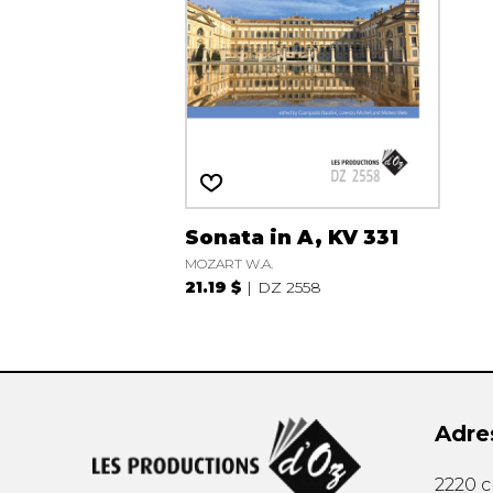
Sonata in A, KV 331
MOZART W.A.
21.19 $
DZ 2558
Adre
2220 