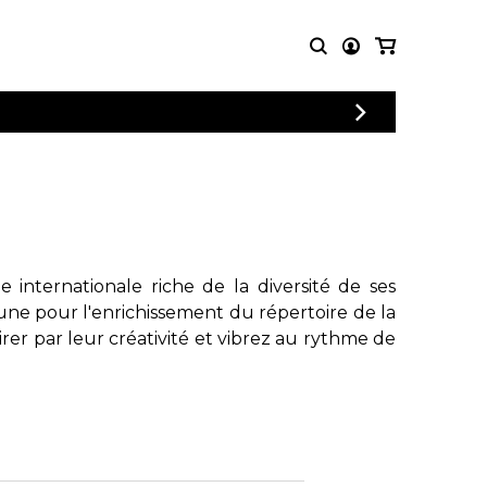
CONNEXION
PARTITIONS
AUTRES
INSCRIPTION
POUR
PRODUITS
ENSEMBLES
Articles promotionnels
Chœur
Cordes Knobloch
Concerto
Disques compacts et
Musique de chambre
DVDs
internationale riche de la diversité de ses
Orchestre
Ouvrages théoriques
une pour l'enrichissement du répertoire de la
et livres
Quatuor de flûtes
rer par leur créativité et vibrez au rythme de
Quatuor de saxophones