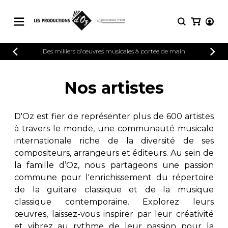
CATALOGUE
Des milliers d'œuvres musicales à portée de main
CONNEXION
Explorez notre catalogue de partitions
PARTITIONS 
INSCRIPTION
riche en œuvres originales et en
Nos artistes
arrangements de qualité.
Méthodes
Guitare seule
Explorez notre catalogue de partitions
D'Oz est fier de représenter plus de 600 artistes
riche en œuvres originales et en
2 guitares
à travers le monde, une communauté musicale
arrangements de qualité.
3 guitares
internationale riche de la diversité de ses
4 guitares
PARTITIONS POUR GUITARE
compositeurs, arrangeurs et éditeurs. Au sein de
5 guitares et plus
la famille d’Oz, nous partageons une passion
Ensemble de guitare
commune pour l'enrichissement du répertoire
PARTITIONS POUR AUTRES
Orchestre de guitares
INSTRUMENTS
de la guitare classique et de la musique
Concerto pour guitar
classique contemporaine. Explorez leurs
Guitare et un autre 
œuvres, laissez-vous inspirer par leur créativité
PARTITIONS POUR ENSEMBLES
Musique de chambre 
et vibrez au rythme de leur passion pour la