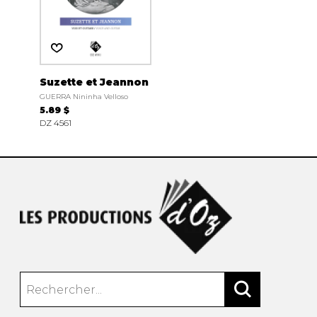
Suzette et Jeannon
GUERRA Nininha Velloso
5.89 $
DZ 4561