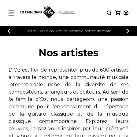
CATALOGUE
Des milliers d'œuvres musicales à portée de main
CONNEXION
Explorez notre catalogue de partitions
PARTITIONS 
INSCRIPTION
riche en œuvres originales et en
Nos artistes
arrangements de qualité.
Méthodes
Guitare seule
Explorez notre catalogue de partitions
D'Oz est fier de représenter plus de 600 artistes
riche en œuvres originales et en
2 guitares
à travers le monde, une communauté musicale
arrangements de qualité.
3 guitares
internationale riche de la diversité de ses
4 guitares
PARTITIONS POUR GUITARE
compositeurs, arrangeurs et éditeurs. Au sein de
5 guitares et plus
la famille d’Oz, nous partageons une passion
Ensemble de guitare
commune pour l'enrichissement du répertoire
PARTITIONS POUR AUTRES
Orchestre de guitares
INSTRUMENTS
de la guitare classique et de la musique
Concerto pour guitar
classique contemporaine. Explorez leurs
Guitare et un autre 
œuvres, laissez-vous inspirer par leur créativité
PARTITIONS POUR ENSEMBLES
Musique de chambre 
et vibrez au rythme de leur passion pour la