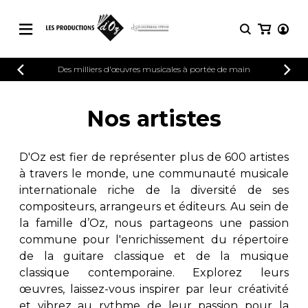
CATALOGUE
Des milliers d'œuvres musicales à portée de main
CONNEXION
Explorez notre catalogue de partitions
PARTITIONS 
INSCRIPTION
riche en œuvres originales et en
Nos artistes
arrangements de qualité.
Méthodes
Guitare seule
Explorez notre catalogue de partitions
D'Oz est fier de représenter plus de 600 artistes
riche en œuvres originales et en
2 guitares
à travers le monde, une communauté musicale
arrangements de qualité.
3 guitares
internationale riche de la diversité de ses
4 guitares
PARTITIONS POUR GUITARE
compositeurs, arrangeurs et éditeurs. Au sein de
5 guitares et plus
la famille d’Oz, nous partageons une passion
Ensemble de guitare
commune pour l'enrichissement du répertoire
PARTITIONS POUR AUTRES
Orchestre de guitares
INSTRUMENTS
de la guitare classique et de la musique
Concerto pour guitar
classique contemporaine. Explorez leurs
Guitare et un autre 
œuvres, laissez-vous inspirer par leur créativité
PARTITIONS POUR ENSEMBLES
Musique de chambre 
et vibrez au rythme de leur passion pour la