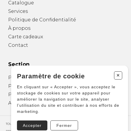
Catalogue
Services
Politique de Confidentialité
À propos
Carte cadeaux
Contact
Section
+
Paramètre de cookie
Partitions pour guitare
Partitions pour autres instruments
En cliquant sur « Accepter », vous acceptez le
stockage de cookies sur votre appareil pour
Partitions pour ensembles
améliorer la navigation sur le site, analyser
Autres produits
l’utilisation du site et contribuer à nos efforts de
marketing.
TOUS DROITS RÉSERVÉS © COPYRIGHT 2026 – PRODUCTIONS D'OZ
Accepter
Fermer