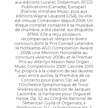
aux éditions Lucarel, Doberman, RCCO
Publications (Canada), Europart
(France), Hinshaw Music, puis aux
éditions Wayne Leupold (USA), où elle
est «House Composer» depuis 2006. Un
disque complet consacré à sa musique
de chambre, a été réalisé, sur étiquette
ATMA. Elle a reçu plusieurs
récompenses et remporté divers
concours dont le Prix Conrad-Letendre,
le Holtkamp-AGO Composition Award
2008, une Mention Honorable au
concours «Aliénor-2008», et le Premier
Prix au «Marilyn Mason New Organ
Music Competition» 2009. L’année 2010
fut propice à la création de ses œuvres
avec entre autres, la Première de ce
Concerto pour piano, Op. 46. par
l’Orchestre Symphonique de Trois-
Rivières sous la direction de Jacques
Lacombe; la Fantaisie pour Orgue et
Harpe, Op. 52, au Congrès National de
l’American Guild of Organists, à
Washington, D.C.; la Symphonie No. 2