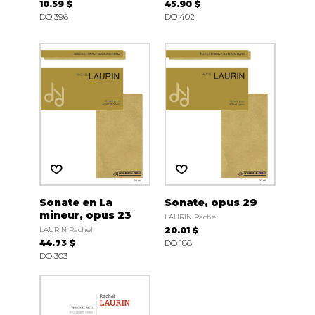
10.59 $
45.90 $
DO 396
DO 402
Sonate en La
Sonate, opus 29
mineur, opus 23
LAURIN Rachel
LAURIN Rachel
20.01 $
44.73 $
DO 186
DO 303