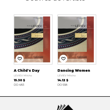
A Child's Day
Dancing Women
LEVIEV Milcho
LEVIEV Milcho
15.30 $
14.12 $
DO 483
DO 558