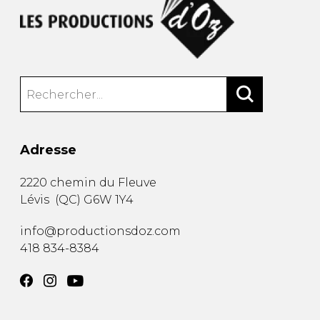
Adresse
2220 chemin du Fleuve
Lévis
(
QC
)
G6W 1Y4
info@productionsdoz.com
418 834-8384