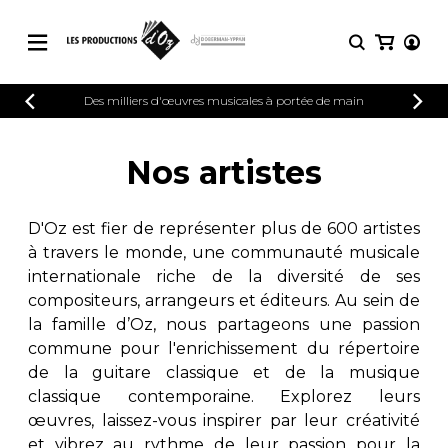
CATALOGUE
Des milliers d'œuvres musicales à portée de main
CONNEXION
Explorez notre catalogue de partitions
PARTITIONS 
INSCRIPTION
riche en œuvres originales et en
Nos artistes
arrangements de qualité.
Méthodes
Guitare seule
Explorez notre catalogue de partitions
D'Oz est fier de représenter plus de 600 artistes
riche en œuvres originales et en
2 guitares
à travers le monde, une communauté musicale
arrangements de qualité.
3 guitares
internationale riche de la diversité de ses
4 guitares
PARTITIONS POUR GUITARE
compositeurs, arrangeurs et éditeurs. Au sein de
5 guitares et plus
la famille d’Oz, nous partageons une passion
Ensemble de guitare
commune pour l'enrichissement du répertoire
PARTITIONS POUR AUTRES
Orchestre de guitares
INSTRUMENTS
de la guitare classique et de la musique
Concerto pour guitar
classique contemporaine. Explorez leurs
Guitare et un autre 
œuvres, laissez-vous inspirer par leur créativité
PARTITIONS POUR ENSEMBLES
Musique de chambre 
et vibrez au rythme de leur passion pour la