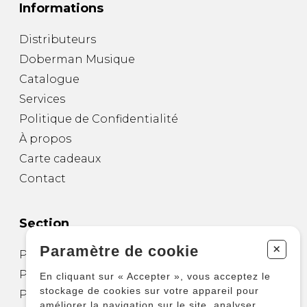
Informations
Distributeurs
Doberman Musique
Catalogue
Services
Politique de Confidentialité
À propos
Carte cadeaux
Contact
Section
+
Paramètre de cookie
Partitions pour guitare
Partitions pour autres instruments
En cliquant sur « Accepter », vous acceptez le
stockage de cookies sur votre appareil pour
Partitions pour ensembles
améliorer la navigation sur le site, analyser