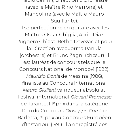
Fabio Cellini), Direction d’Orchestre
(avec le Maître Rino Marrone) et
Mandoline (avec le Maître Mauro
Squillante).
Il se perfectionne en guitare avec les
Maîtres Oscar Ghiglia, Alirio Diaz,
Ruggero Chiesa, Betho Davezac et pour
la Direction avec Jorma Panula
(orchestre) et Bruno Zagni (chœur). Il
est lauréat de concours tels que le
Concours National de Mondovì (1982),
Maurizio Donia
de Messina (1986),
finaliste au Concours International
Mauro Giuliani
, vainqueur absolu au
Festival international
Giovani Promesse
e
de Taranto, III
prix dans la catégorie
Duo du Concours
Giuseppe Curci
de
er
Barletta, I
prix au Concours Européen
d’Instanbul (1991). Il a enregistré des