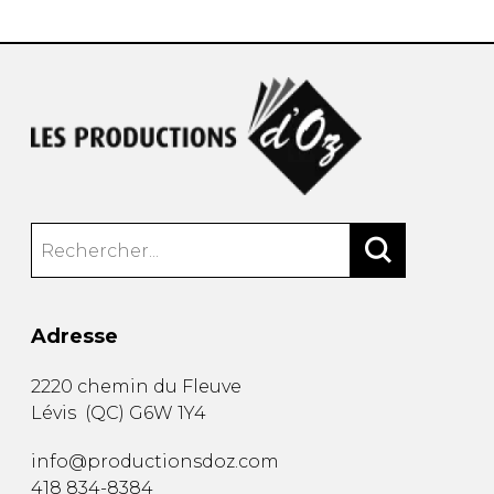
Adresse
2220 chemin du Fleuve
Lévis
(
QC
)
G6W 1Y4
info@productionsdoz.com
418 834-8384