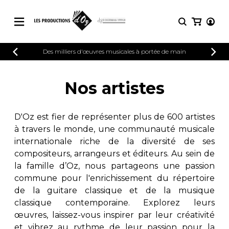
CATALOGUE
Des milliers d'œuvres musicales à portée de main
CONNEXION
Explorez notre catalogue de partitions
PARTITIONS 
INSCRIPTION
riche en œuvres originales et en
Nos artistes
arrangements de qualité.
Méthodes
Guitare seule
Explorez notre catalogue de partitions
D'Oz est fier de représenter plus de 600 artistes
riche en œuvres originales et en
2 guitares
à travers le monde, une communauté musicale
arrangements de qualité.
3 guitares
internationale riche de la diversité de ses
4 guitares
PARTITIONS POUR GUITARE
compositeurs, arrangeurs et éditeurs. Au sein de
5 guitares et plus
la famille d’Oz, nous partageons une passion
Ensemble de guitare
commune pour l'enrichissement du répertoire
PARTITIONS POUR AUTRES
Orchestre de guitares
INSTRUMENTS
de la guitare classique et de la musique
Concerto pour guitar
classique contemporaine. Explorez leurs
Guitare et un autre 
œuvres, laissez-vous inspirer par leur créativité
PARTITIONS POUR ENSEMBLES
Musique de chambre 
et vibrez au rythme de leur passion pour la