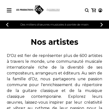
CATALOGUE
Des milliers d'œuvres musicales à portée de main
CONNEXION
Explorez notre catalogue de partitions
PARTITIONS 
INSCRIPTION
riche en œuvres originales et en
Nos artistes
arrangements de qualité.
Méthodes
Guitare seule
Explorez notre catalogue de partitions
D'Oz est fier de représenter plus de 600 artistes
riche en œuvres originales et en
2 guitares
à travers le monde, une communauté musicale
arrangements de qualité.
3 guitares
internationale riche de la diversité de ses
4 guitares
PARTITIONS POUR GUITARE
compositeurs, arrangeurs et éditeurs. Au sein de
5 guitares et plus
la famille d’Oz, nous partageons une passion
Ensemble de guitare
commune pour l'enrichissement du répertoire
PARTITIONS POUR AUTRES
Orchestre de guitares
INSTRUMENTS
de la guitare classique et de la musique
Concerto pour guitar
classique contemporaine. Explorez leurs
Guitare et un autre 
œuvres, laissez-vous inspirer par leur créativité
PARTITIONS POUR ENSEMBLES
Musique de chambre 
et vibrez au rythme de leur passion pour la