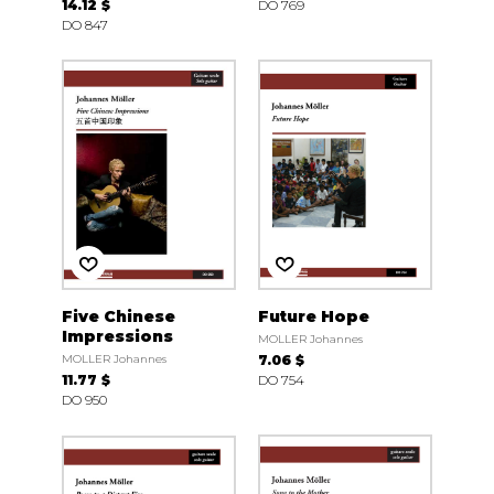
14.12 $
DO 769
DO 847
Five Chinese
Future Hope
Impressions
MOLLER Johannes
MOLLER Johannes
7.06 $
11.77 $
DO 754
DO 950