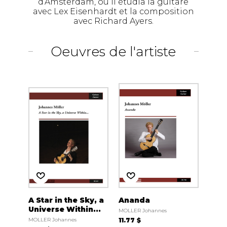
d’Amsterdam, où il étudia la guitare
avec Lex Eisenhardt et la composition
avec Richard Ayers.
Oeuvres de l'artiste
A Star in the Sky, a
Ananda
Universe Within...
MOLLER Johannes
MOLLER Johannes
11.77 $