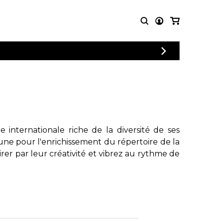
CONNEXION
PARTITIONS
AUTRES
INSCRIPTION
POUR
PRODUITS
ENSEMBLES
Articles promotionnels
Chœur
Cordes Knobloch
Concerto
Disques compacts et
Musique de chambre
DVDs
internationale riche de la diversité de ses
Orchestre
Ouvrages théoriques
une pour l'enrichissement du répertoire de la
et livres
Quatuor de flûtes
rer par leur créativité et vibrez au rythme de
Quatuor de saxophones