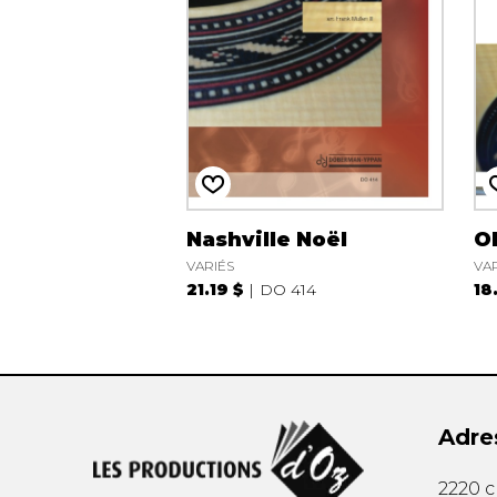
Nashville Noël
O
VARIÉS
VA
21.19 $
DO 414
18
Adre
2220 