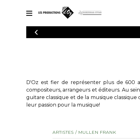
CATALOGUE
Explorez notre catalogue de partitions riche en œuvres originales
PAR
en arrangements de qualité.
Méthod
Guitare 
Explorez notre catalogue de partitions
2 guitare
riche en œuvres originales et en
arrangements de qualité.
3 guitare
D'Oz est fier de représenter plus de 600 a
PARTITIONS POUR GUITARE
4 guitare
compositeurs, arrangeurs et éditeurs. Au sei
5 guitare
guitare classique et de la musique classique 
Ensembl
leur passion pour la musique!
PARTITIONS POUR AUTRES INSTRUMENTS
Orchestr
Concerto
Guitare 
PARTITIONS POUR ENSEMBLES
ARTISTES
MULLEN FRANK
Musique