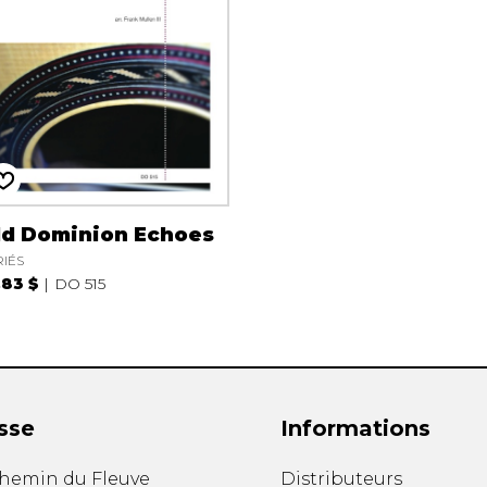
ld Dominion Echoes
RIÉS
.83 $
DO 515
sse
Informations
chemin du Fleuve
Distributeurs