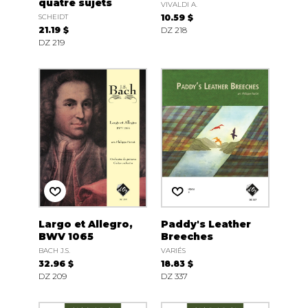
quatre sujets
VIVALDI A.
SCHEIDT
10.59 $
21.19 $
DZ 218
DZ 219
Largo et Allegro,
Paddy's Leather
BWV 1065
Breeches
BACH J.S.
VARIÉS
32.96 $
18.83 $
DZ 209
DZ 337