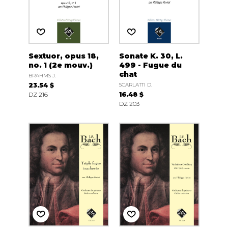
Sextuor, opus 18,
Sonate K. 30, L.
no. 1 (2e mouv.)
499 - Fugue du
chat
BRAHMS J.
23.54 $
SCARLATTI D.
DZ 216
16.48 $
DZ 203