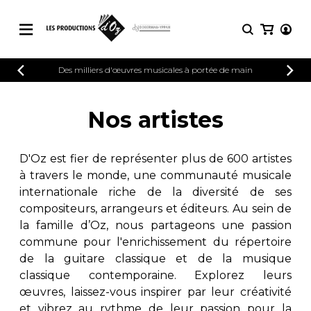
CATALOGUE
Des milliers d'œuvres musicales à portée de main
CONNEXION
Explorez notre catalogue de partitions
PARTITIONS 
INSCRIPTION
riche en œuvres originales et en
Nos artistes
arrangements de qualité.
Méthodes
Guitare seule
Explorez notre catalogue de partitions
D'Oz est fier de représenter plus de 600 artistes
riche en œuvres originales et en
2 guitares
à travers le monde, une communauté musicale
arrangements de qualité.
3 guitares
internationale riche de la diversité de ses
4 guitares
PARTITIONS POUR GUITARE
compositeurs, arrangeurs et éditeurs. Au sein de
5 guitares et plus
la famille d’Oz, nous partageons une passion
Ensemble de guitare
commune pour l'enrichissement du répertoire
PARTITIONS POUR AUTRES
Orchestre de guitares
INSTRUMENTS
de la guitare classique et de la musique
Concerto pour guitar
classique contemporaine. Explorez leurs
Guitare et un autre 
œuvres, laissez-vous inspirer par leur créativité
PARTITIONS POUR ENSEMBLES
Musique de chambre 
et vibrez au rythme de leur passion pour la