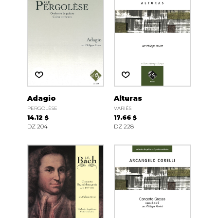
Adagio
Alturas
PERGOLÈSE
VARIÉS
14.12 $
17.66 $
DZ 204
DZ 228