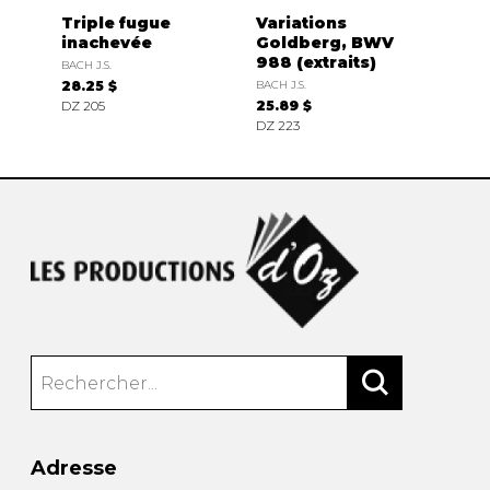
Triple fugue
Variations
inachevée
Goldberg, BWV
988 (extraits)
BACH J.S.
28.25 $
BACH J.S.
DZ 205
25.89 $
DZ 223
Adresse