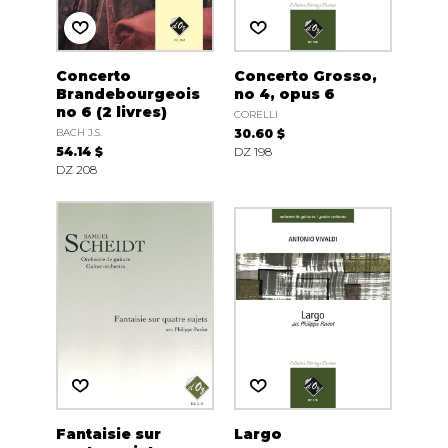
Concerto
Concerto Grosso,
Brandebourgeois
no 4, opus 6
no 6 (2 livres)
CORELLI
BACH J.S.
30.60 $
54.14 $
DZ 198
DZ 208
Fantaisie sur
Largo