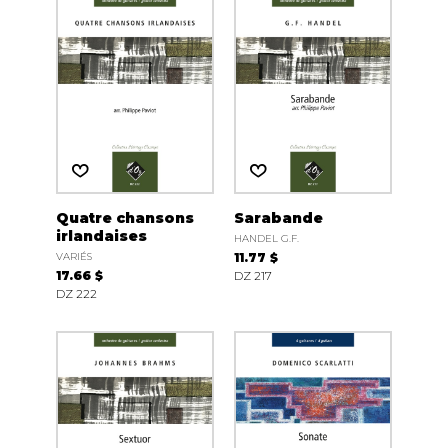
Quatre chansons
Sarabande
irlandaises
HANDEL G.F.
VARIÉS
11.77 $
17.66 $
DZ 217
DZ 222