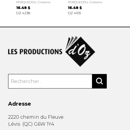
PORQUEDDU, Cristiano
PORQUEDDU, Cristiano
16.48 $
16.48 $
DZ 4238
DZ 4105
Adresse
2220 chemin du Fleuve
Lévis
(
QC
)
G6W 1Y4