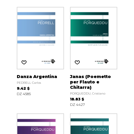
Danza Argentina
Janas (Poemetto
per Flauto e
PEDRELL Carlos
Chitarra)
9.42 $
DZ 4585
PORQUEDDU, Cristiano
18.83 $
DZ 4427