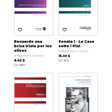
Recuerdo una
Sonata I - Le Case
brisa triste por los
sotto i Pini
olivos
PORQUEDDU, Cristiano
PORQUEDDU, Cristiano
15.30 $
9.42 $
DO 1613
DZ 3867