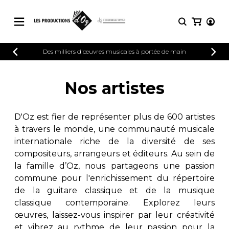
CATALOGUE
Des milliers d'œuvres musicales à portée de main
CONNEXION
Explorez notre catalogue de partitions
PARTITIONS 
INSCRIPTION
riche en œuvres originales et en
Nos artistes
arrangements de qualité.
Méthodes
Guitare seule
Explorez notre catalogue de partitions
D'Oz est fier de représenter plus de 600 artistes
riche en œuvres originales et en
2 guitares
à travers le monde, une communauté musicale
arrangements de qualité.
3 guitares
internationale riche de la diversité de ses
4 guitares
PARTITIONS POUR GUITARE
compositeurs, arrangeurs et éditeurs. Au sein de
5 guitares et plus
la famille d’Oz, nous partageons une passion
Ensemble de guitare
commune pour l'enrichissement du répertoire
PARTITIONS POUR AUTRES
Orchestre de guitares
INSTRUMENTS
de la guitare classique et de la musique
Concerto pour guitar
classique contemporaine. Explorez leurs
Guitare et un autre 
œuvres, laissez-vous inspirer par leur créativité
PARTITIONS POUR ENSEMBLES
Musique de chambre 
et vibrez au rythme de leur passion pour la