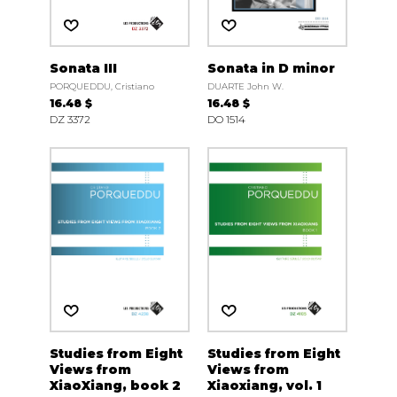
Sonata III
Sonata in D minor
PORQUEDDU, Cristiano
DUARTE John W.
16.48 $
16.48 $
DZ 3372
DO 1514
Studies from Eight
Studies from Eight
Views from
Views from
XiaoXiang, book 2
Xiaoxiang, vol. 1