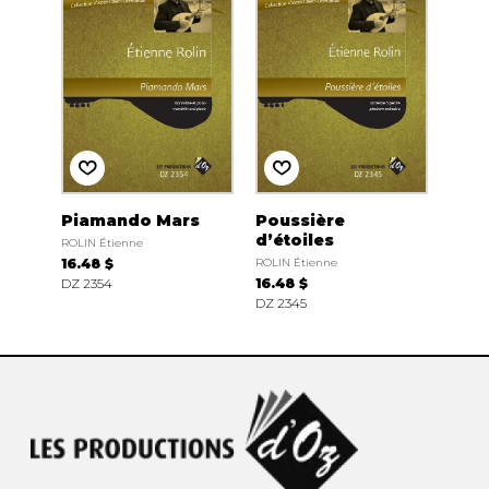
Piamando Mars
Poussière
d’étoiles
ROLIN Étienne
16.48 $
ROLIN Étienne
DZ 2354
16.48 $
DZ 2345