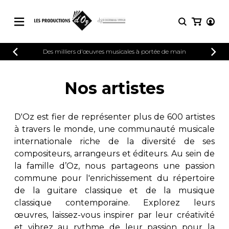
CATALOGUE
Des milliers d'œuvres musicales à portée de main
CONNEXION
Explorez notre catalogue de partitions
PARTITIONS 
INSCRIPTION
riche en œuvres originales et en
Nos artistes
arrangements de qualité.
Méthodes
Guitare seule
Explorez notre catalogue de partitions
D'Oz est fier de représenter plus de 600 artistes
riche en œuvres originales et en
2 guitares
à travers le monde, une communauté musicale
arrangements de qualité.
3 guitares
internationale riche de la diversité de ses
4 guitares
PARTITIONS POUR GUITARE
compositeurs, arrangeurs et éditeurs. Au sein de
5 guitares et plus
la famille d’Oz, nous partageons une passion
Ensemble de guitare
commune pour l'enrichissement du répertoire
PARTITIONS POUR AUTRES
Orchestre de guitares
INSTRUMENTS
de la guitare classique et de la musique
Concerto pour guitar
classique contemporaine. Explorez leurs
Guitare et un autre 
œuvres, laissez-vous inspirer par leur créativité
PARTITIONS POUR ENSEMBLES
Musique de chambre 
et vibrez au rythme de leur passion pour la