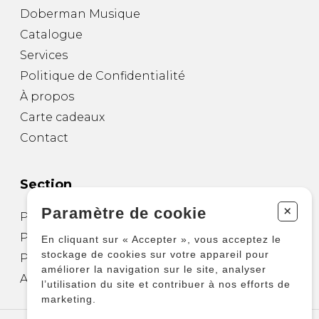
Doberman Musique
Catalogue
Services
Politique de Confidentialité
À propos
Carte cadeaux
Contact
Section
+
Paramètre de cookie
Partitions pour guitare
Partitions pour autres instruments
En cliquant sur « Accepter », vous acceptez le
stockage de cookies sur votre appareil pour
Partitions pour ensembles
améliorer la navigation sur le site, analyser
Autres produits
l’utilisation du site et contribuer à nos efforts de
marketing.