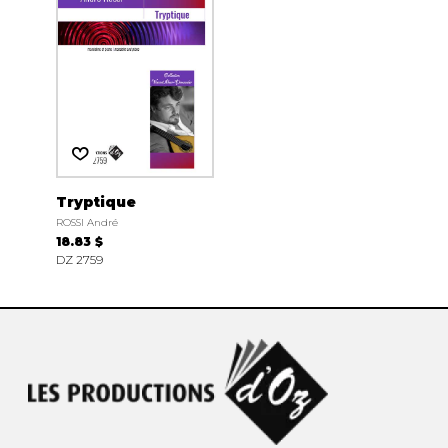
Tryptique
ROSSI André
18.83 $
DZ 2759