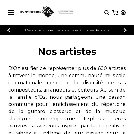
CATALOGUE
Des milliers d'œuvres musicales à portée de main
CONNEXION
Explorez notre catalogue de partitions
PARTITIONS 
INSCRIPTION
riche en œuvres originales et en
Nos artistes
arrangements de qualité.
Méthodes
Guitare seule
Explorez notre catalogue de partitions
D'Oz est fier de représenter plus de 600 artistes
riche en œuvres originales et en
2 guitares
à travers le monde, une communauté musicale
arrangements de qualité.
3 guitares
internationale riche de la diversité de ses
4 guitares
PARTITIONS POUR GUITARE
compositeurs, arrangeurs et éditeurs. Au sein de
5 guitares et plus
la famille d’Oz, nous partageons une passion
Ensemble de guitare
commune pour l'enrichissement du répertoire
PARTITIONS POUR AUTRES
Orchestre de guitares
INSTRUMENTS
de la guitare classique et de la musique
Concerto pour guitar
classique contemporaine. Explorez leurs
Guitare et un autre 
œuvres, laissez-vous inspirer par leur créativité
PARTITIONS POUR ENSEMBLES
Musique de chambre 
et vibrez au rythme de leur passion pour la