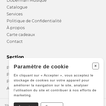
Doberman Musique
Catalogue
Services
Politique de Confidentialité
À propos
Carte cadeaux
Contact
Section
+
Paramètre de cookie
Partitions pour guitare
Partitions pour autres instruments
En cliquant sur « Accepter », vous acceptez le
stockage de cookies sur votre appareil pour
Partitions pour ensembles
améliorer la navigation sur le site, analyser
Autres produits
l’utilisation du site et contribuer à nos efforts de
marketing.
TOUS DROITS RÉSERVÉS © COPYRIGHT 2026 – PRODUCTIONS D'OZ