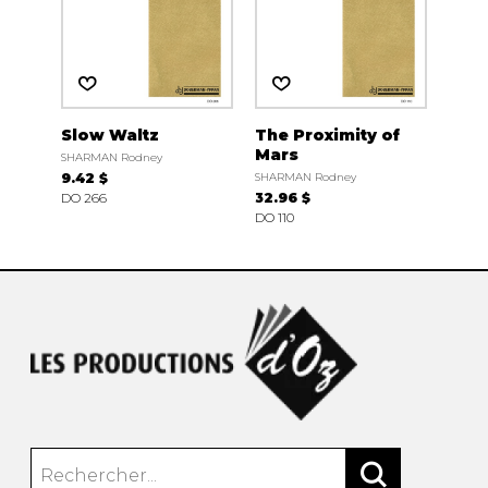
Slow Waltz
The Proximity of
Mars
SHARMAN Rodney
9.42 $
SHARMAN Rodney
DO 266
32.96 $
DO 110