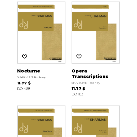
Nocturne
Opera
Transcriptions
SHARMAN Rodney
11.77 $
SHARMAN Rodney
DO 468
11.77 $
DO 183