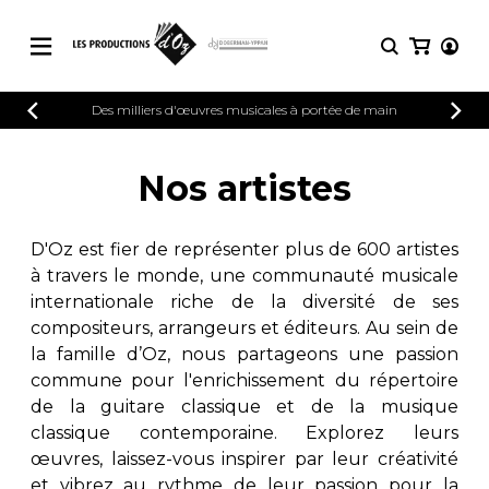
CATALOGUE
Des milliers d'œuvres musicales à portée de main
CONNEXION
Explorez notre catalogue de partitions
PARTITIONS 
INSCRIPTION
riche en œuvres originales et en
Nos artistes
arrangements de qualité.
Méthodes
Guitare seule
Explorez notre catalogue de partitions
D'Oz est fier de représenter plus de 600 artistes
riche en œuvres originales et en
2 guitares
à travers le monde, une communauté musicale
arrangements de qualité.
3 guitares
internationale riche de la diversité de ses
4 guitares
PARTITIONS POUR GUITARE
compositeurs, arrangeurs et éditeurs. Au sein de
5 guitares et plus
la famille d’Oz, nous partageons une passion
Ensemble de guitare
commune pour l'enrichissement du répertoire
PARTITIONS POUR AUTRES
Orchestre de guitares
INSTRUMENTS
de la guitare classique et de la musique
Concerto pour guitar
classique contemporaine. Explorez leurs
Guitare et un autre 
œuvres, laissez-vous inspirer par leur créativité
PARTITIONS POUR ENSEMBLES
Musique de chambre 
et vibrez au rythme de leur passion pour la