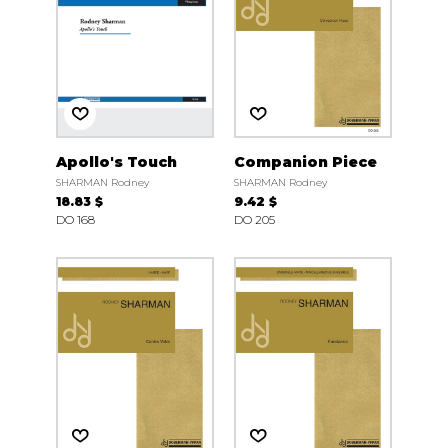
Apollo's Touch
Companion Piece
SHARMAN Rodney
SHARMAN Rodney
18.83 $
9.42 $
DO 168
DO 205