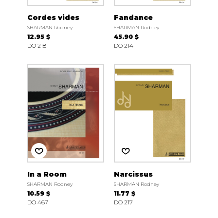
Cordes vides
Fandance
SHARMAN Rodney
SHARMAN Rodney
12.95 $
45.90 $
DO 218
DO 214
In a Room
Narcissus
SHARMAN Rodney
SHARMAN Rodney
10.59 $
11.77 $
DO 467
DO 217