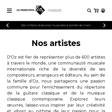
CATALOGUE
Des milliers d'œuvres musicales à portée de main
CONNEXION
Explorez notre catalogue de partitions
PARTITIONS 
INSCRIPTION
riche en œuvres originales et en
Nos artistes
arrangements de qualité.
Méthodes
Guitare seule
Explorez notre catalogue de partitions
D'Oz est fier de représenter plus de 600 artistes
riche en œuvres originales et en
2 guitares
à travers le monde, une communauté musicale
arrangements de qualité.
3 guitares
internationale riche de la diversité de ses
4 guitares
PARTITIONS POUR GUITARE
compositeurs, arrangeurs et éditeurs. Au sein de
5 guitares et plus
la famille d’Oz, nous partageons une passion
Ensemble de guitare
commune pour l'enrichissement du répertoire
PARTITIONS POUR AUTRES
Orchestre de guitares
INSTRUMENTS
de la guitare classique et de la musique
Concerto pour guitar
classique contemporaine. Explorez leurs
Guitare et un autre 
œuvres, laissez-vous inspirer par leur créativité
PARTITIONS POUR ENSEMBLES
Musique de chambre 
et vibrez au rythme de leur passion pour la