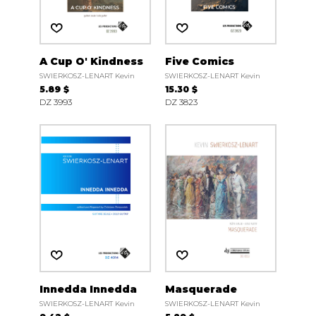
A Cup O' Kindness
Five Comics
SWIERKOSZ-LENART Kevin
SWIERKOSZ-LENART Kevin
5.89 $
15.30 $
DZ 3993
DZ 3823
Innedda Innedda
Masquerade
SWIERKOSZ-LENART Kevin
SWIERKOSZ-LENART Kevin