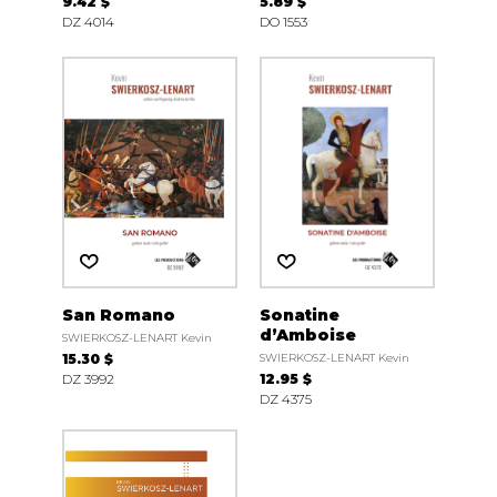
9.42 $
5.89 $
DZ 4014
DO 1553
San Romano
Sonatine
d’Amboise
SWIERKOSZ-LENART Kevin
15.30 $
SWIERKOSZ-LENART Kevin
DZ 3992
12.95 $
DZ 4375