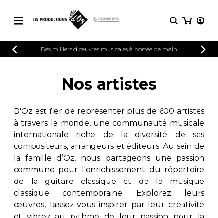
CATALOGUE
Des milliers d'œuvres musicales à portée de main
CONNEXION
Explorez notre catalogue de partitions
PARTITIONS 
INSCRIPTION
riche en œuvres originales et en
Nos artistes
arrangements de qualité.
Méthodes
Guitare seule
Explorez notre catalogue de partitions
D'Oz est fier de représenter plus de 600 artistes
riche en œuvres originales et en
2 guitares
à travers le monde, une communauté musicale
arrangements de qualité.
3 guitares
internationale riche de la diversité de ses
4 guitares
PARTITIONS POUR GUITARE
compositeurs, arrangeurs et éditeurs. Au sein de
5 guitares et plus
la famille d’Oz, nous partageons une passion
Ensemble de guitare
commune pour l'enrichissement du répertoire
PARTITIONS POUR AUTRES
Orchestre de guitares
INSTRUMENTS
de la guitare classique et de la musique
Concerto pour guitar
classique contemporaine. Explorez leurs
Guitare et un autre 
œuvres, laissez-vous inspirer par leur créativité
PARTITIONS POUR ENSEMBLES
Musique de chambre 
et vibrez au rythme de leur passion pour la