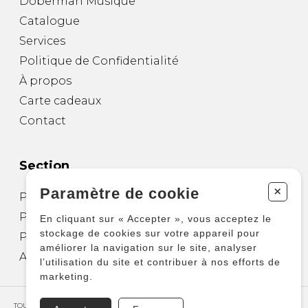
Doberman Musique
Catalogue
Services
Politique de Confidentialité
À propos
Carte cadeaux
Contact
Section
+
Paramètre de cookie
Partitions pour guitare
Partitions pour autres instruments
En cliquant sur « Accepter », vous acceptez le
stockage de cookies sur votre appareil pour
Partitions pour ensembles
améliorer la navigation sur le site, analyser
Autres produits
l’utilisation du site et contribuer à nos efforts de
marketing.
TOUS DROITS RÉSERVÉS © COPYRIGHT 2026 – PRODUCTIONS D'OZ