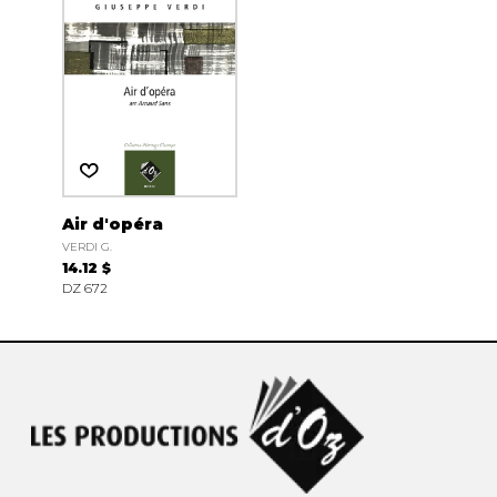
Air d'opéra
VERDI G.
14.12 $
DZ 672