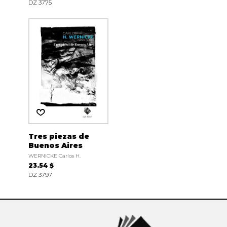
DZ 3775
Tres piezas de
Buenos Aires
WERNICKE Carlos H.
23.54 $
DZ 3797