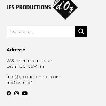
Adresse
2220 chemin du Fleuve
Lévis
(
QC
)
G6W 1Y4
info@productionsdoz.com
418 834-8384