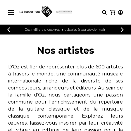
CATALOGUE
Des milliers d'œuvres musicales à portée de main
CONNEXION
Explorez notre catalogue de partitions
PARTITIONS 
INSCRIPTION
riche en œuvres originales et en
Nos artistes
arrangements de qualité.
Méthodes
Guitare seule
Explorez notre catalogue de partitions
D'Oz est fier de représenter plus de 600 artistes
riche en œuvres originales et en
2 guitares
à travers le monde, une communauté musicale
arrangements de qualité.
3 guitares
internationale riche de la diversité de ses
4 guitares
PARTITIONS POUR GUITARE
compositeurs, arrangeurs et éditeurs. Au sein de
5 guitares et plus
la famille d’Oz, nous partageons une passion
Ensemble de guitare
commune pour l'enrichissement du répertoire
PARTITIONS POUR AUTRES
Orchestre de guitares
INSTRUMENTS
de la guitare classique et de la musique
Concerto pour guitar
classique contemporaine. Explorez leurs
Guitare et un autre 
œuvres, laissez-vous inspirer par leur créativité
PARTITIONS POUR ENSEMBLES
Musique de chambre 
et vibrez au rythme de leur passion pour la