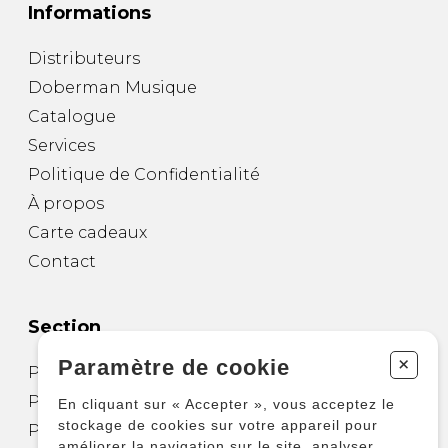
Informations
Distributeurs
Doberman Musique
Catalogue
Services
Politique de Confidentialité
À propos
Carte cadeaux
Contact
Section
+
Paramètre de cookie
Partitions pour guitare
Partitions pour autres instruments
En cliquant sur « Accepter », vous acceptez le
stockage de cookies sur votre appareil pour
Partitions pour ensembles
améliorer la navigation sur le site, analyser