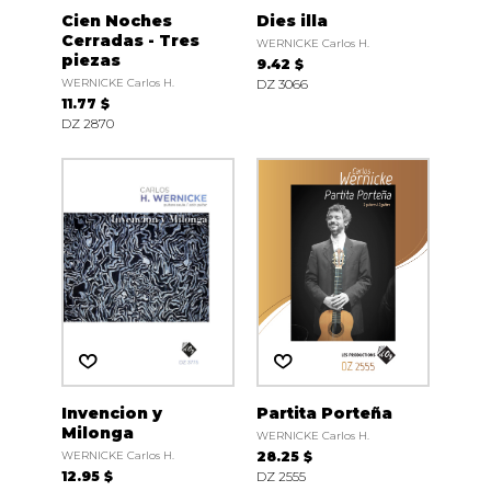
Cien Noches
Dies illa
Cerradas - Tres
WERNICKE Carlos H.
piezas
9.42 $
WERNICKE Carlos H.
DZ 3066
11.77 $
DZ 2870
Invencion y
Partita Porteña
Milonga
WERNICKE Carlos H.
WERNICKE Carlos H.
28.25 $
12.95 $
DZ 2555