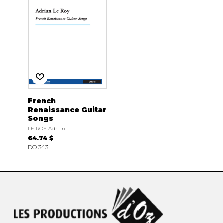
French
Renaissance Guitar
Songs
LE ROY Adrian
64.74 $
DO 343