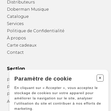
Distributeurs
Doberman Musique
Catalogue
Services
Politique de Confidentialité
À propos
Carte cadeaux
Contact
Section
+
Paramètre de cookie
Partitions pour guitare
Partitions pour autres instruments
En cliquant sur « Accepter », vous acceptez le
stockage de cookies sur votre appareil pour
Partitions pour ensembles
améliorer la navigation sur le site, analyser
Autres produits
l’utilisation du site et contribuer à nos efforts de
marketing.