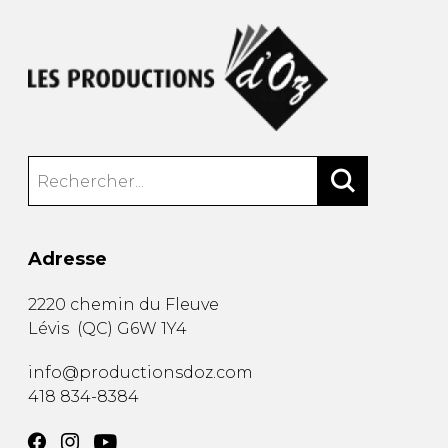
Adresse
2220 chemin du Fleuve
Lévis
(
QC
)
G6W 1Y4
info@productionsdoz.com
418 834-8384