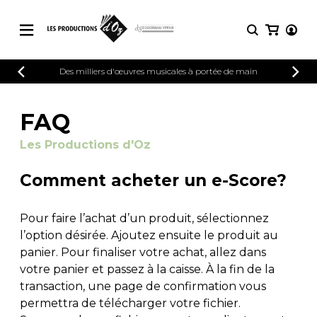
CATALOGUE
Des milliers d'œuvres musicales à portée de main
CONNEXION
Explorez notre catalogue de partitions
PARTITIONS 
INSCRIPTION
riche en œuvres originales et en
FAQ
arrangements de qualité.
Méthodes
Les Productions d'Oz
Guitare seule
Explorez notre catalogue de partitions
riche en œuvres originales et en
2 guitares
Comment acheter un e-Score?
arrangements de qualité.
3 guitares
4 guitares
PARTITIONS POUR GUITARE
5 guitares et plus
Pour faire l’achat d’un produit, sélectionnez
Ensemble de guitare
l’option désirée. Ajoutez ensuite le produit au
PARTITIONS POUR AUTRES
Orchestre de guitares
panier. Pour finaliser votre achat, allez dans
INSTRUMENTS
Concerto pour guitar
votre panier et passez à la caisse. À la fin de la
Guitare et un autre 
transaction, une page de confirmation vous
PARTITIONS POUR ENSEMBLES
Musique de chambre 
permettra de télécharger votre fichier.