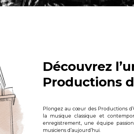
Hautbois
Luth
Mandoline
Orgue
Percussion
Piano
Saxophone
Trombone
Découvrez l’u
Trompette
Tuba
Ukulélé
Productions d
Violon
Violoncelle
Voix
Plongez au cœur des Productions d’Oz
la musique classique et contempor
enregistrement, une équipe passionn
musiciens d’aujourd’hui.