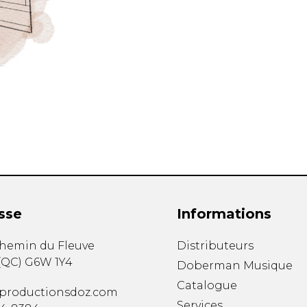
sse
Informations
chemin du Fleuve
Distributeurs
(
QC
)
G6W 1Y4
Doberman Musique
Catalogue
productionsdoz.com
Services