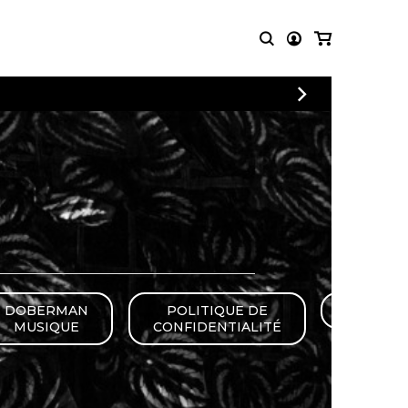
CONNEXION
PARTITIONS
AUTRES
INSCRIPTION
POUR
PRODUITS
ENSEMBLES
Articles promotionnels
Chœur
Cordes Knobloch
Concerto
Disques compacts et
Musique de chambre
DVDs
Orchestre
Ouvrages théoriques
et livres
Quatuor de flûtes
Quatuor de saxophones
DOBERMAN
POLITIQUE DE
FAQ
MUSIQUE
CONFIDENTIALITÉ