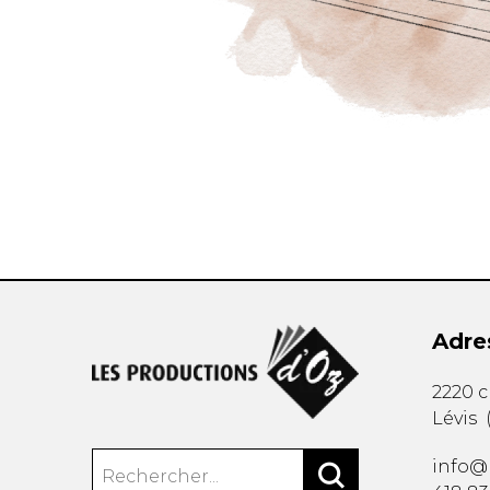
Adre
2220 
Lévis
info@