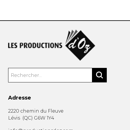
AUTRES PRODUITS
Adresse
2220 chemin du Fleuve
Lévis
(
QC
)
G6W 1Y4