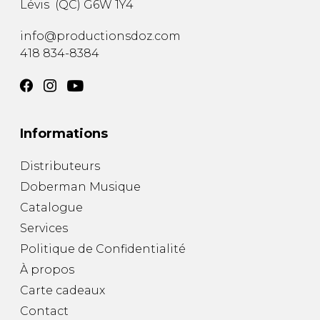
Lévis
(
QC
)
G6W 1Y4
AUTRES PRODUITS
info@productionsdoz.com
418 834-8384
Informations
Distributeurs
Doberman Musique
Catalogue
Services
Politique de Confidentialité
À propos
Carte cadeaux
Contact