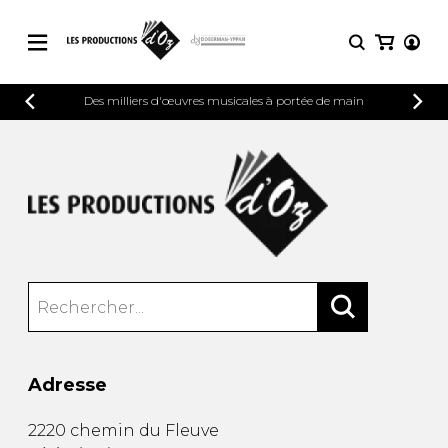
CATALOGUE
Des milliers d'œuvres musicales à portée de main
CONNEXION
Explorez notre catalogue de partitions
PARTITIONS 
INSCRIPTION
riche en œuvres originales et en
arrangements de qualité.
Méthodes
Guitare seule
Explorez notre catalogue de partitions
riche en œuvres originales et en
2 guitares
arrangements de qualité.
3 guitares
4 guitares
PARTITIONS POUR GUITARE
5 guitares et plus
Ensemble de guitare
PARTITIONS POUR AUTRES
Orchestre de guitares
INSTRUMENTS
Concerto pour guitar
Adresse
Guitare et un autre 
PARTITIONS POUR ENSEMBLES
Musique de chambre 
2220 chemin du Fleuve