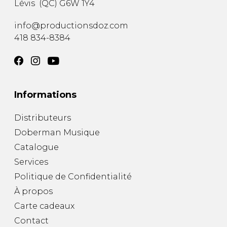
Lévis
(
QC
)
G6W 1Y4
AUTRES PRODUITS
info@productionsdoz.com
418 834-8384
Informations
Distributeurs
Doberman Musique
Catalogue
Services
Politique de Confidentialité
À propos
Carte cadeaux
Contact