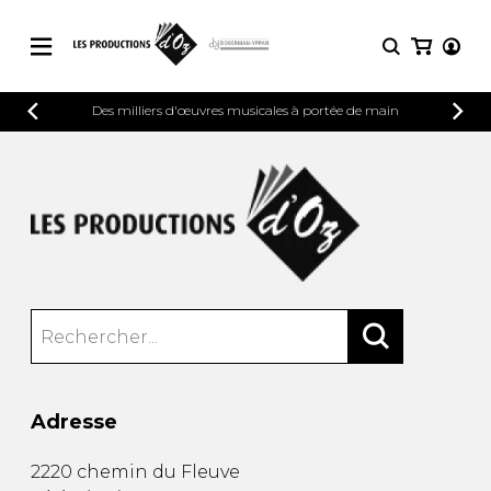
CATALOGUE
Des milliers d'œuvres musicales à portée de main
CONNEXION
Explorez notre catalogue de partitions
PARTITIONS 
INSCRIPTION
riche en œuvres originales et en
arrangements de qualité.
Méthodes
Guitare seule
Explorez notre catalogue de partitions
riche en œuvres originales et en
2 guitares
arrangements de qualité.
3 guitares
4 guitares
PARTITIONS POUR GUITARE
5 guitares et plus
Ensemble de guitare
PARTITIONS POUR AUTRES
Orchestre de guitares
INSTRUMENTS
Concerto pour guitar
Adresse
Guitare et un autre 
PARTITIONS POUR ENSEMBLES
Musique de chambre 
2220 chemin du Fleuve