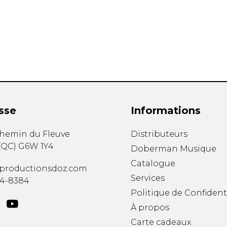
Hautbois
Luth
Mandoline
Orgue
Percussion
Piano
Saxophone
Trombone
Trompette
sse
Informations
Tuba
Ukulélé
chemin du Fleuve
Distributeurs
Violon
(
QC
)
G6W 1Y4
Doberman Musique
Violoncelle
Catalogue
Voix
productionsdoz.com
Services
34-8384
Politique de Confident
À propos
Carte cadeaux