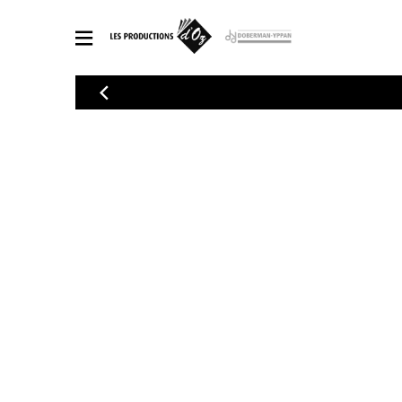
CATALOGUE
Explorez notre catalogue de partitions riche en œuvres originales
PAR
en arrangements de qualité.
Méthod
Guitare 
Explorez notre catalogue de partitions
2 guitare
riche en œuvres originales et en
arrangements de qualité.
3 guitare
PARTITIONS POUR GUITARE
4 guitare
5 guitare
Ensembl
PARTITIONS POUR AUTRES INSTRUMENTS
Orchestr
Concerto
Guitare 
PARTITIONS POUR ENSEMBLES
Musique