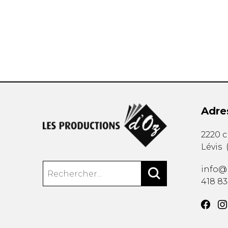
AUTRES PRODUITS
Adre
2220 
Lévis
info@
418 8