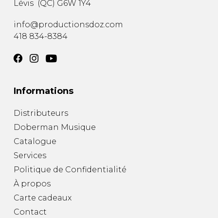
Lévis
(
QC
)
G6W 1Y4
AUTRES PRODUITS
info@productionsdoz.com
418 834-8384
Informations
Distributeurs
Doberman Musique
Catalogue
Services
Politique de Confidentialité
À propos
Carte cadeaux
Contact