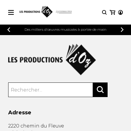
CATALOGUE
Des milliers d'œuvres musicales à portée de main
CONNEXION
Explorez notre catalogue de partitions
PARTITIONS 
INSCRIPTION
riche en œuvres originales et en
arrangements de qualité.
Méthodes
Guitare seule
Explorez notre catalogue de partitions
riche en œuvres originales et en
2 guitares
arrangements de qualité.
3 guitares
4 guitares
PARTITIONS POUR GUITARE
5 guitares et plus
Ensemble de guitare
PARTITIONS POUR AUTRES
Orchestre de guitares
INSTRUMENTS
Concerto pour guitar
Adresse
Guitare et un autre 
PARTITIONS POUR ENSEMBLES
Musique de chambre 
2220 chemin du Fleuve