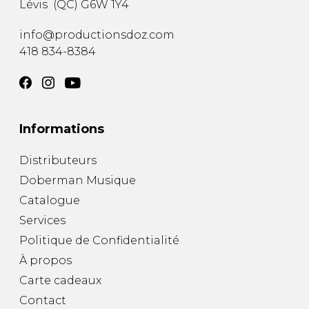
Lévis
(
QC
)
G6W 1Y4
AUTRES PRODUITS
info@productionsdoz.com
418 834-8384
Informations
Distributeurs
Doberman Musique
Catalogue
Services
Politique de Confidentialité
À propos
Carte cadeaux
Contact