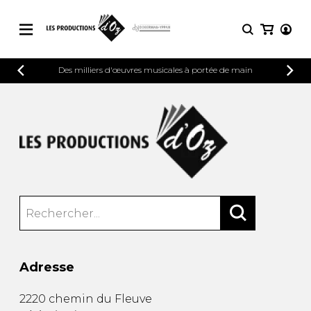
CATALOGUE
Des milliers d'œuvres musicales à portée de main
CONNEXION
Explorez notre catalogue de partitions
PARTITIONS 
INSCRIPTION
riche en œuvres originales et en
arrangements de qualité.
Méthodes
Guitare seule
Explorez notre catalogue de partitions
riche en œuvres originales et en
2 guitares
arrangements de qualité.
3 guitares
4 guitares
PARTITIONS POUR GUITARE
5 guitares et plus
Ensemble de guitare
PARTITIONS POUR AUTRES
Orchestre de guitares
INSTRUMENTS
Concerto pour guitar
Adresse
Guitare et un autre 
PARTITIONS POUR ENSEMBLES
Musique de chambre 
2220 chemin du Fleuve