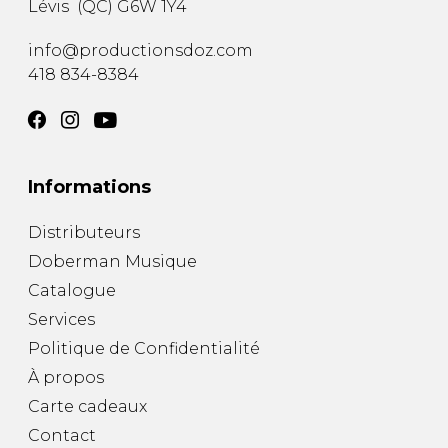
Lévis
(
QC
)
G6W 1Y4
AUTRES PRODUITS
info@productionsdoz.com
418 834-8384
Informations
Distributeurs
Doberman Musique
Catalogue
Services
Politique de Confidentialité
À propos
Carte cadeaux
Contact