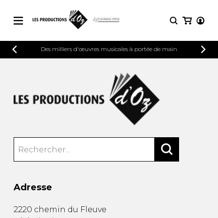
CATALOGUE
Des milliers d'œuvres musicales à portée de main
CONNEXION
Explorez notre catalogue de partitions
PARTITIONS 
INSCRIPTION
riche en œuvres originales et en
arrangements de qualité.
Méthodes
Guitare seule
Explorez notre catalogue de partitions
riche en œuvres originales et en
2 guitares
arrangements de qualité.
3 guitares
4 guitares
PARTITIONS POUR GUITARE
5 guitares et plus
Ensemble de guitare
PARTITIONS POUR AUTRES
Orchestre de guitares
INSTRUMENTS
Concerto pour guitar
Adresse
Guitare et un autre 
PARTITIONS POUR ENSEMBLES
Musique de chambre 
2220 chemin du Fleuve