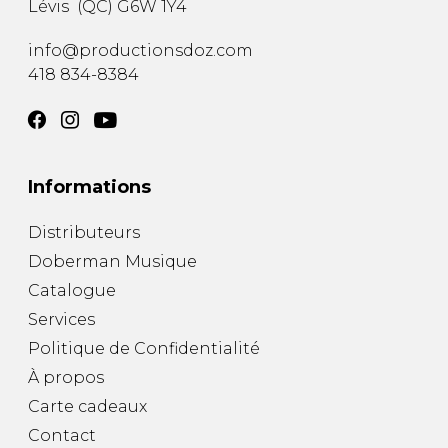
Lévis
(
QC
)
G6W 1Y4
AUTRES PRODUITS
info@productionsdoz.com
418 834-8384
Informations
Distributeurs
Doberman Musique
Catalogue
Services
Politique de Confidentialité
À propos
Carte cadeaux
Contact