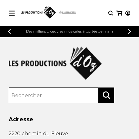
CATALOGUE
Des milliers d'œuvres musicales à portée de main
CONNEXION
Explorez notre catalogue de partitions
PARTITIONS 
INSCRIPTION
riche en œuvres originales et en
arrangements de qualité.
Méthodes
Guitare seule
Explorez notre catalogue de partitions
riche en œuvres originales et en
2 guitares
arrangements de qualité.
3 guitares
4 guitares
PARTITIONS POUR GUITARE
5 guitares et plus
Ensemble de guitare
PARTITIONS POUR AUTRES
Orchestre de guitares
INSTRUMENTS
Concerto pour guitar
Adresse
Guitare et un autre 
PARTITIONS POUR ENSEMBLES
Musique de chambre 
2220 chemin du Fleuve