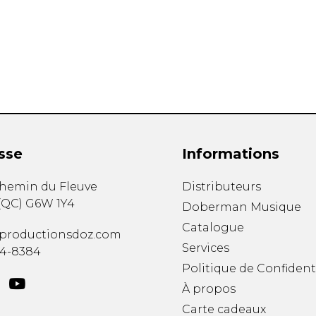
Hautbois
Luth
Mandoline
Orgue
Percussion
Piano
Saxophone
Trombone
Trompette
sse
Informations
Tuba
Ukulélé
chemin du Fleuve
Distributeurs
Violon
(
QC
)
G6W 1Y4
Doberman Musique
Violoncelle
Catalogue
Voix
productionsdoz.com
Services
34-8384
Politique de Confident
À propos
Carte cadeaux