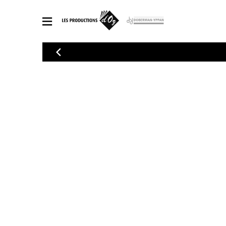
CATALOGUE
Explorez notre catalogue de partitions riche en œuvres originales
PAR
en arrangements de qualité.
Méthod
Guitare 
Explorez notre catalogue de partitions
2 guitare
riche en œuvres originales et en
arrangements de qualité.
3 guitare
PARTITIONS POUR GUITARE
4 guitare
5 guitare
Ensembl
PARTITIONS POUR AUTRES INSTRUMENTS
Orchestr
Concerto
Guitare 
PARTITIONS POUR ENSEMBLES
Musique