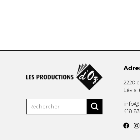
AUTRES PRODUITS
Adre
2220 
Lévis
info@
418 8