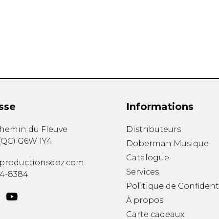
Hautbois
Luth
Mandoline
Orgue
Percussion
Piano
Saxophone
Trombone
Trompette
sse
Informations
Tuba
Ukulélé
chemin du Fleuve
Distributeurs
Violon
(
QC
)
G6W 1Y4
Doberman Musique
Violoncelle
Catalogue
Voix
productionsdoz.com
Services
34-8384
Politique de Confident
À propos
Carte cadeaux