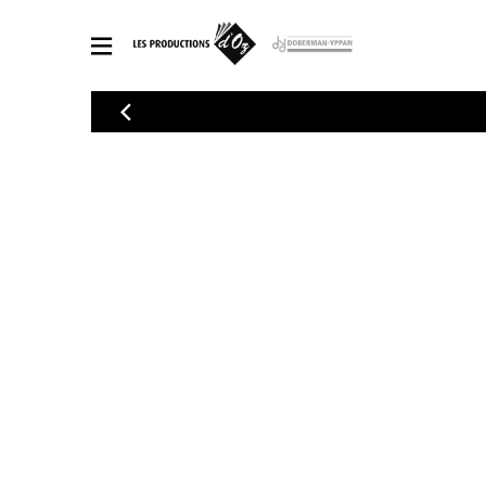
CATALOGUE
Explorez notre catalogue de partitions riche en œuvres originales
PAR
en arrangements de qualité.
Méthod
Guitare 
Explorez notre catalogue de partitions
2 guitare
riche en œuvres originales et en
arrangements de qualité.
3 guitare
PARTITIONS POUR GUITARE
4 guitare
5 guitare
Ensembl
PARTITIONS POUR AUTRES INSTRUMENTS
Orchestr
Concerto
Guitare 
PARTITIONS POUR ENSEMBLES
Musique