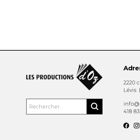
AUTRES PRODUITS
Adre
2220 
Lévis
info@
418 8