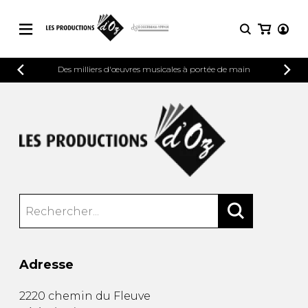
CATALOGUE
Des milliers d'œuvres musicales à portée de main
CONNEXION
Explorez notre catalogue de partitions
PARTITIONS 
INSCRIPTION
riche en œuvres originales et en
arrangements de qualité.
Méthodes
Guitare seule
Explorez notre catalogue de partitions
riche en œuvres originales et en
2 guitares
arrangements de qualité.
3 guitares
4 guitares
PARTITIONS POUR GUITARE
5 guitares et plus
Ensemble de guitare
PARTITIONS POUR AUTRES
Orchestre de guitares
INSTRUMENTS
Concerto pour guitar
Adresse
Guitare et un autre 
PARTITIONS POUR ENSEMBLES
Musique de chambre 
2220 chemin du Fleuve