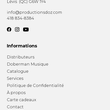
Lévis
(
QC
)
G6W 1Y4
AUTRES PRODUITS
info@productionsdoz.com
418 834-8384
Informations
Distributeurs
Doberman Musique
Catalogue
Services
Politique de Confidentialité
À propos
Carte cadeaux
Contact