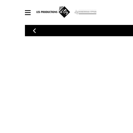
CATALOGUE
Explorez notre catalogue de partitions riche en œuvres originales
PAR
en arrangements de qualité.
Méthod
Guitare 
Explorez notre catalogue de partitions
2 guitare
riche en œuvres originales et en
arrangements de qualité.
3 guitare
PARTITIONS POUR GUITARE
4 guitare
5 guitare
Ensembl
PARTITIONS POUR AUTRES INSTRUMENTS
Orchestr
Concerto
Guitare 
PARTITIONS POUR ENSEMBLES
Musique