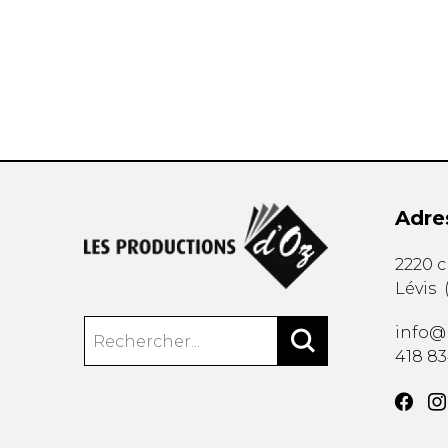
AUTRES PRODUITS
Adre
2220 
Lévis
info@
418 8