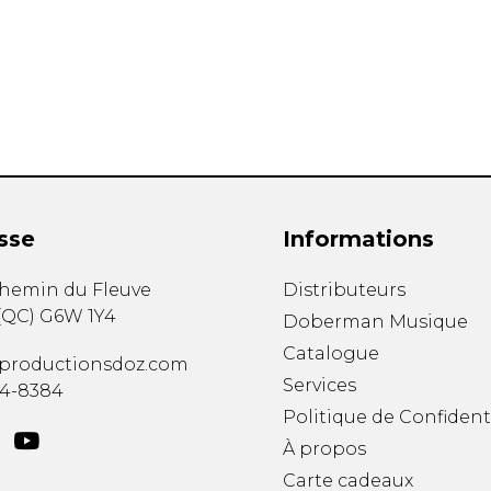
Hautbois
Luth
Mandoline
Orgue
Percussion
Piano
Saxophone
Trombone
Trompette
sse
Informations
Tuba
Ukulélé
chemin du Fleuve
Distributeurs
Violon
(
QC
)
G6W 1Y4
Doberman Musique
Violoncelle
Catalogue
Voix
productionsdoz.com
Services
34-8384
Politique de Confident
À propos
Carte cadeaux