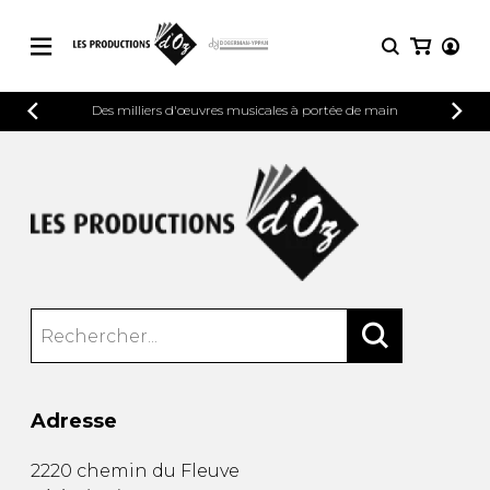
CATALOGUE
Des milliers d'œuvres musicales à portée de main
CONNEXION
Explorez notre catalogue de partitions
PARTITIONS 
INSCRIPTION
riche en œuvres originales et en
arrangements de qualité.
Méthodes
Guitare seule
Explorez notre catalogue de partitions
riche en œuvres originales et en
2 guitares
arrangements de qualité.
3 guitares
4 guitares
PARTITIONS POUR GUITARE
5 guitares et plus
Ensemble de guitare
PARTITIONS POUR AUTRES
Orchestre de guitares
INSTRUMENTS
Concerto pour guitar
Adresse
Guitare et un autre 
PARTITIONS POUR ENSEMBLES
Musique de chambre 
2220 chemin du Fleuve