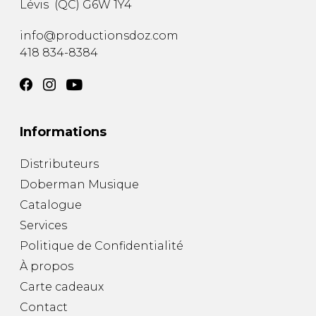
Lévis
(
QC
)
G6W 1Y4
AUTRES PRODUITS
info@productionsdoz.com
418 834-8384
Informations
Distributeurs
Doberman Musique
Catalogue
Services
Politique de Confidentialité
À propos
Carte cadeaux
Contact