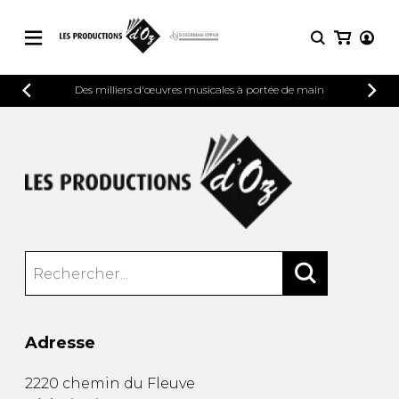
CATALOGUE
Des milliers d'œuvres musicales à portée de main
CONNEXION
Explorez notre catalogue de partitions
PARTITIONS 
INSCRIPTION
riche en œuvres originales et en
arrangements de qualité.
Méthodes
Guitare seule
Explorez notre catalogue de partitions
riche en œuvres originales et en
2 guitares
arrangements de qualité.
3 guitares
4 guitares
PARTITIONS POUR GUITARE
5 guitares et plus
Ensemble de guitare
PARTITIONS POUR AUTRES
Orchestre de guitares
INSTRUMENTS
Concerto pour guitar
Adresse
Guitare et un autre 
PARTITIONS POUR ENSEMBLES
Musique de chambre 
2220 chemin du Fleuve