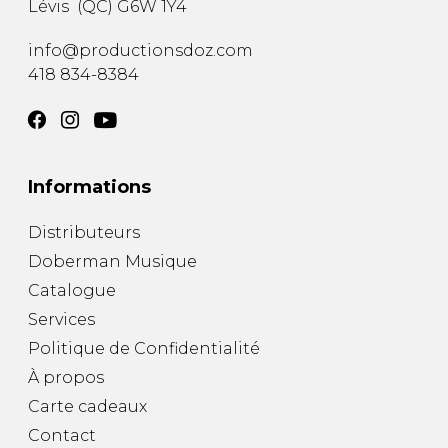
Lévis
(
QC
)
G6W 1Y4
AUTRES PRODUITS
info@productionsdoz.com
418 834-8384
Informations
Distributeurs
Doberman Musique
Catalogue
Services
Politique de Confidentialité
À propos
Carte cadeaux
Contact