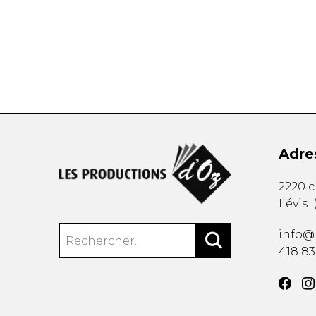
AUTRES PRODUITS
Adre
2220 
Lévis
info@
418 8