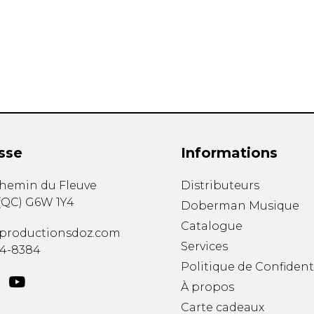
Hautbois
Luth
Mandoline
Orgue
Percussion
Piano
Saxophone
Trombone
Trompette
sse
Informations
Tuba
Ukulélé
chemin du Fleuve
Distributeurs
Violon
(
QC
)
G6W 1Y4
Doberman Musique
Violoncelle
Catalogue
Voix
productionsdoz.com
Services
34-8384
Politique de Confident
À propos
Carte cadeaux