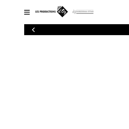
CATALOGUE
Explorez notre catalogue de partitions riche en œuvres originales
PAR
en arrangements de qualité.
Méthod
Guitare 
Explorez notre catalogue de partitions
2 guitare
riche en œuvres originales et en
arrangements de qualité.
3 guitare
PARTITIONS POUR GUITARE
4 guitare
5 guitare
Ensembl
PARTITIONS POUR AUTRES INSTRUMENTS
Orchestr
Concerto
Guitare 
PARTITIONS POUR ENSEMBLES
Musique