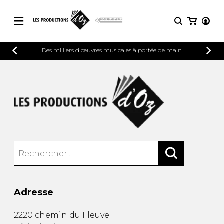
CATALOGUE
Des milliers d'œuvres musicales à portée de main
CONNEXION
Explorez notre catalogue de partitions
PARTITIONS 
INSCRIPTION
riche en œuvres originales et en
arrangements de qualité.
Méthodes
Guitare seule
Explorez notre catalogue de partitions
riche en œuvres originales et en
2 guitares
arrangements de qualité.
3 guitares
4 guitares
PARTITIONS POUR GUITARE
5 guitares et plus
Ensemble de guitare
PARTITIONS POUR AUTRES
Orchestre de guitares
INSTRUMENTS
Concerto pour guitar
Adresse
Guitare et un autre 
PARTITIONS POUR ENSEMBLES
Musique de chambre 
2220 chemin du Fleuve