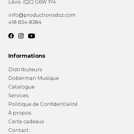
Lévis
(
QC
)
G6W 1Y4
AUTRES PRODUITS
info@productionsdoz.com
418 834-8384
Informations
Distributeurs
Doberman Musique
Catalogue
Services
Politique de Confidentialité
À propos
Carte cadeaux
Contact