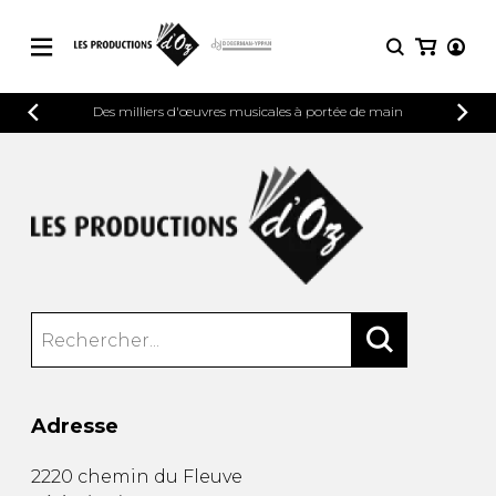
CATALOGUE
Des milliers d'œuvres musicales à portée de main
CONNEXION
Explorez notre catalogue de partitions
PARTITIONS 
INSCRIPTION
riche en œuvres originales et en
arrangements de qualité.
Méthodes
Guitare seule
Explorez notre catalogue de partitions
riche en œuvres originales et en
2 guitares
arrangements de qualité.
3 guitares
4 guitares
PARTITIONS POUR GUITARE
5 guitares et plus
Ensemble de guitare
PARTITIONS POUR AUTRES
Orchestre de guitares
INSTRUMENTS
Concerto pour guitar
Adresse
Guitare et un autre 
PARTITIONS POUR ENSEMBLES
Musique de chambre 
2220 chemin du Fleuve