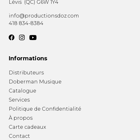
Lévis
(
QC
)
G6W 1Y4
AUTRES PRODUITS
info@productionsdoz.com
418 834-8384
Informations
Distributeurs
Doberman Musique
Catalogue
Services
Politique de Confidentialité
À propos
Carte cadeaux
Contact