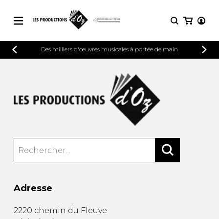
CATALOGUE
Des milliers d'œuvres musicales à portée de main
CONNEXION
Explorez notre catalogue de partitions
PARTITIONS 
INSCRIPTION
riche en œuvres originales et en
arrangements de qualité.
Méthodes
Guitare seule
Explorez notre catalogue de partitions
riche en œuvres originales et en
2 guitares
arrangements de qualité.
3 guitares
4 guitares
PARTITIONS POUR GUITARE
5 guitares et plus
Ensemble de guitare
PARTITIONS POUR AUTRES
Orchestre de guitares
INSTRUMENTS
Concerto pour guitar
Adresse
Guitare et un autre 
PARTITIONS POUR ENSEMBLES
Musique de chambre 
2220 chemin du Fleuve