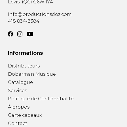
Lévis
(
QC
)
G6W 1Y4
AUTRES PRODUITS
info@productionsdoz.com
418 834-8384
Informations
Distributeurs
Doberman Musique
Catalogue
Services
Politique de Confidentialité
À propos
Carte cadeaux
Contact