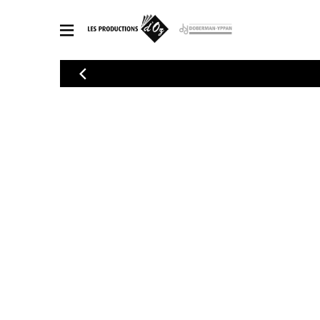
CATALOGUE
Explorez notre catalogue de partitions riche en œuvres originales
PAR
en arrangements de qualité.
Méthod
Guitare 
Explorez notre catalogue de partitions
2 guitare
riche en œuvres originales et en
arrangements de qualité.
3 guitare
PARTITIONS POUR GUITARE
4 guitare
5 guitare
Ensembl
PARTITIONS POUR AUTRES INSTRUMENTS
Orchestr
Concerto
Guitare 
PARTITIONS POUR ENSEMBLES
Musique