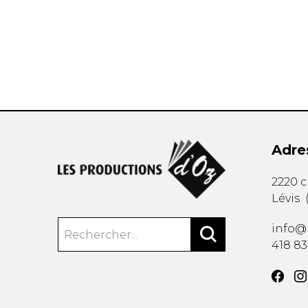
AUTRES PRODUITS
Adre
2220 
Lévis
info@
418 8