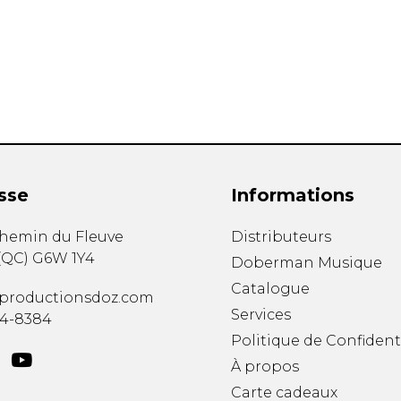
Hautbois
Luth
Mandoline
Orgue
Percussion
Piano
Saxophone
Trombone
Trompette
sse
Informations
Tuba
Ukulélé
chemin du Fleuve
Distributeurs
Violon
(
QC
)
G6W 1Y4
Doberman Musique
Violoncelle
Catalogue
Voix
productionsdoz.com
Services
34-8384
Politique de Confident
À propos
Carte cadeaux