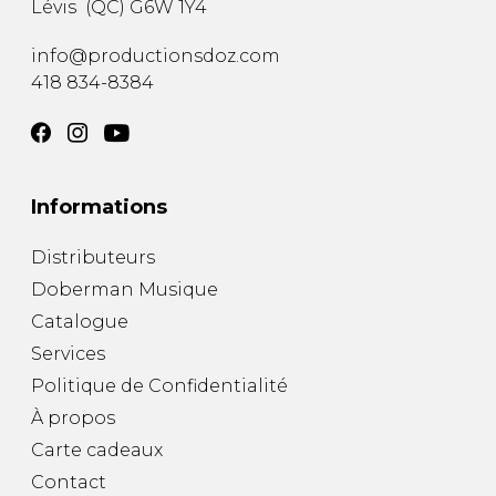
Lévis
(
QC
)
G6W 1Y4
AUTRES PRODUITS
info@productionsdoz.com
418 834-8384
Informations
Distributeurs
Doberman Musique
Catalogue
Services
Politique de Confidentialité
À propos
Carte cadeaux
Contact