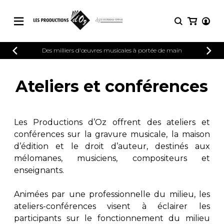
CATALOGUE
Des milliers d'œuvres musicales à portée de main
CONNEXION
Explorez notre catalogue de partitions
PARTITIONS 
INSCRIPTION
riche en œuvres originales et en
Ateliers et conférences
arrangements de qualité.
Méthodes
Guitare seule
Explorez notre catalogue de partitions
riche en œuvres originales et en
2 guitares
Les Productions d’Oz offrent des ateliers et
arrangements de qualité.
3 guitares
conférences sur la gravure musicale, la maison
4 guitares
PARTITIONS POUR GUITARE
d’édition et le droit d’auteur, destinés aux
5 guitares et plus
mélomanes, musiciens, compositeurs et
Ensemble de guitare
enseignants.
PARTITIONS POUR AUTRES
Orchestre de guitares
INSTRUMENTS
Concerto pour guitar
Animées par une professionnelle du milieu, les
Guitare et un autre 
ateliers-conférences visent à éclairer les
PARTITIONS POUR ENSEMBLES
Musique de chambre 
participants sur le fonctionnement du milieu