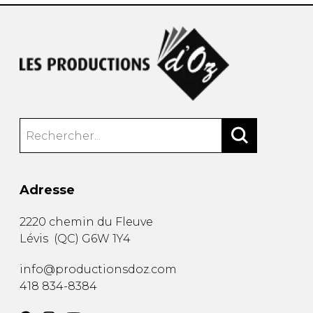
Adresse
2220 chemin du Fleuve
Lévis
(
QC
)
G6W 1Y4
info@productionsdoz.com
418 834-8384