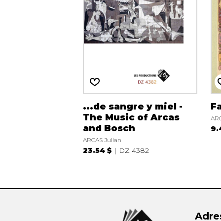
...de sangre y miel -
F
The Music of Arcas
ARC
and Bosch
9.
ARCAS Julian
23.54 $
DZ 4382
Adre