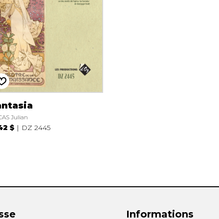
antasia
AS Julian
42 $
DZ 2445
sse
Informations