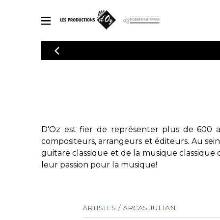
CATALOGUE
Explorez notre catalogue de partitions riche en œuvres originales
PAR
en arrangements de qualité.
Méthod
Guitare 
Explorez notre catalogue de partitions
2 guitare
riche en œuvres originales et en
arrangements de qualité.
3 guitare
D'Oz est fier de représenter plus de 600 a
PARTITIONS POUR GUITARE
4 guitare
compositeurs, arrangeurs et éditeurs. Au sei
5 guitare
guitare classique et de la musique classique 
Ensembl
leur passion pour la musique!
PARTITIONS POUR AUTRES INSTRUMENTS
Orchestr
Concerto
Guitare 
PARTITIONS POUR ENSEMBLES
ARTISTES
ARCAS JULIAN
Musique