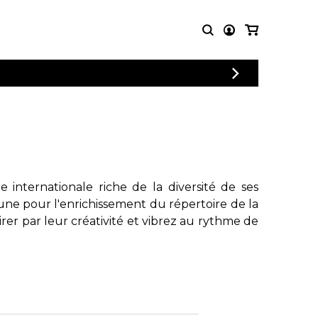
CONNEXION
PARTITIONS
AUTRES
INSCRIPTION
POUR
PRODUITS
ENSEMBLES
Articles promotionnels
Chœur
Cordes Knobloch
Concerto
Disques compacts et
Musique de chambre
DVDs
internationale riche de la diversité de ses
Orchestre
Ouvrages théoriques
une pour l'enrichissement du répertoire de la
et livres
Quatuor de flûtes
rer par leur créativité et vibrez au rythme de
Quatuor de saxophones