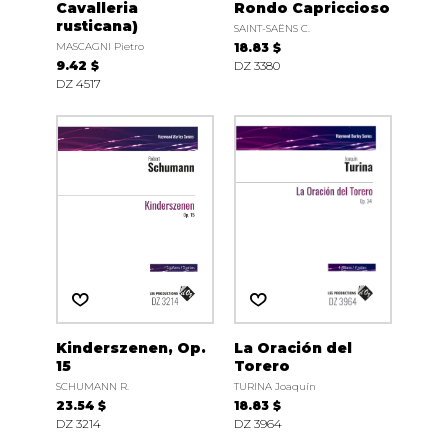
Cavalleria
Rondo Capriccioso
rusticana)
SAINT-SAËNS C.
MASCAGNI Pietro
18.83 $
9.42 $
DZ 3380
DZ 4517
Kinderszenen, Op.
La Oración del
15
Torero
SCHUMANN R.
TURINA Joaquín
23.54 $
18.83 $
DZ 3214
DZ 3964