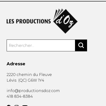
Adresse
2220 chemin du Fleuve
Lévis
(
QC
)
G6W 1Y4
info@productionsdoz.com
418 834-8384