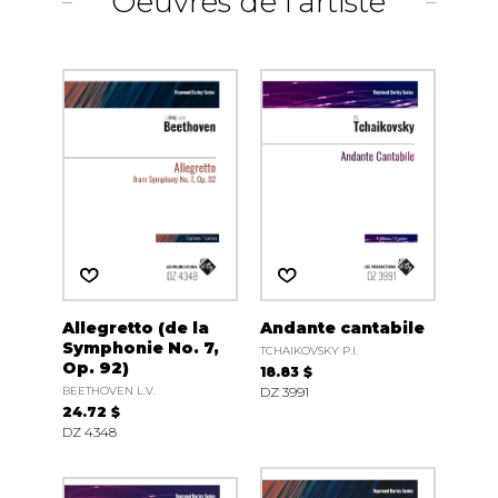
Oeuvres de l'artiste
Allegretto (de la
Andante cantabile
Symphonie No. 7,
TCHAIKOVSKY P.I.
Op. 92)
18.83 $
BEETHOVEN L.V.
DZ 3991
24.72 $
DZ 4348