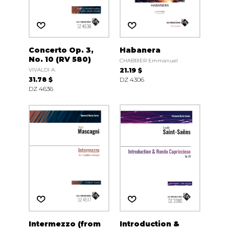
Concerto Op. 3,
Habanera
No. 10 (RV 580)
CHABRIER Emmanuel
VIVALDI A.
21.19 $
31.78 $
DZ 4306
DZ 4636
Intermezzo (from
Introduction &