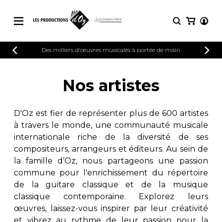
CATALOGUE
Des milliers d'œuvres musicales à portée de main
CONNEXION
Explorez notre catalogue de partitions
PARTITIONS 
INSCRIPTION
riche en œuvres originales et en
Nos artistes
arrangements de qualité.
Méthodes
Guitare seule
Explorez notre catalogue de partitions
D'Oz est fier de représenter plus de 600 artistes
riche en œuvres originales et en
2 guitares
à travers le monde, une communauté musicale
arrangements de qualité.
3 guitares
internationale riche de la diversité de ses
4 guitares
PARTITIONS POUR GUITARE
compositeurs, arrangeurs et éditeurs. Au sein de
5 guitares et plus
la famille d’Oz, nous partageons une passion
Ensemble de guitare
commune pour l'enrichissement du répertoire
PARTITIONS POUR AUTRES
Orchestre de guitares
INSTRUMENTS
de la guitare classique et de la musique
Concerto pour guitar
classique contemporaine. Explorez leurs
Guitare et un autre 
œuvres, laissez-vous inspirer par leur créativité
PARTITIONS POUR ENSEMBLES
Musique de chambre 
et vibrez au rythme de leur passion pour la