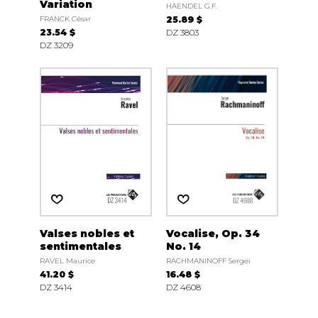
Variation
HAENDEL G.F.
FRANCK César
25.89 $
23.54 $
DZ 3803
DZ 3209
Valses nobles et
Vocalise, Op. 34
sentimentales
No. 14
RAVEL Maurice
RACHMANINOFF Sergei
41.20 $
16.48 $
DZ 3414
DZ 4608