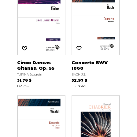
Cinco Danzas
Concerto BWV
Gitanas, Op. 55
1060
TURINA Joaquín
BACH J.S.
31.78 $
52.97 $
DZ 3501
DZ 3645