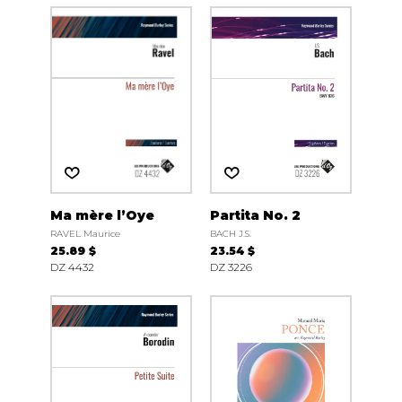
Ma mère l’Oye
Partita No. 2
RAVEL Maurice
BACH J.S.
25.89 $
23.54 $
DZ 4432
DZ 3226