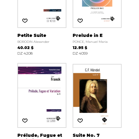
Petite Suite
Prelude in E
BORODIN Alexander
PONCE, Manuel Maria
40.02 $
12.95 $
DZ 4208
DZ 4059
Prélude, Fugue et
Suite No. 7