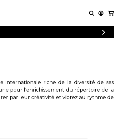
CONNEXION
PARTITIONS
AUTRES
INSCRIPTION
POUR
PRODUITS
ENSEMBLES
Articles promotionnels
Chœur
Cordes Knobloch
Concerto
Disques compacts et
Musique de chambre
DVDs
internationale riche de la diversité de ses
Orchestre
Ouvrages théoriques
une pour l'enrichissement du répertoire de la
et livres
Quatuor de flûtes
rer par leur créativité et vibrez au rythme de
Quatuor de saxophones