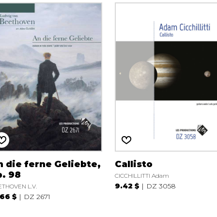
 die ferne Geliebte,
Callisto
p. 98
CICCHILLITTI Adam
9.42 $
DZ 3058
THOVEN L.V.
.66 $
DZ 2671