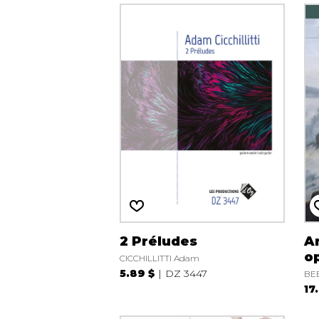
2 Préludes
An
o
CICCHILLITTI Adam
5.89 $
DZ 3447
BEE
17