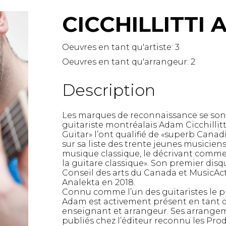
Hautbois
CICCHILLITTI
Luth
Mandoline
Orgue
Oeuvres en tant qu'artiste:
3
Percussion
Oeuvres en tant qu'arrangeur:
2
Piano
Saxophone
Description
Trombone
Trompette
Les marques de reconnaissance se son
Tuba
guitariste montréalais Adam Cicchillitt
Ukulélé
Guitar» l’ont qualifié de «superb Canadi
Violon
sur sa liste des trente jeunes musicien
Violoncelle
musique classique, le décrivant com
la guitare classique». Son premier disq
Voix
Conseil des arts du Canada et MusicAct
Analekta en 2018.
Connu comme l’un des guitaristes le p
Adam est activement présent en tant q
enseignant et arrangeur. Ses arrange
publiés chez l’éditeur reconnu les Produ