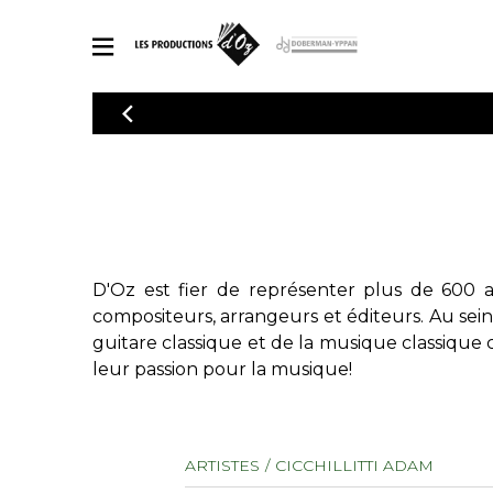
CATALOGUE
Explorez notre catalogue de partitions riche en œuvres originales
PAR
en arrangements de qualité.
Méthod
Guitare 
Explorez notre catalogue de partitions
2 guitare
riche en œuvres originales et en
arrangements de qualité.
3 guitare
D'Oz est fier de représenter plus de 600 a
PARTITIONS POUR GUITARE
4 guitare
compositeurs, arrangeurs et éditeurs. Au sei
5 guitare
guitare classique et de la musique classique 
Ensembl
leur passion pour la musique!
PARTITIONS POUR AUTRES INSTRUMENTS
Orchestr
Concerto
Guitare 
PARTITIONS POUR ENSEMBLES
ARTISTES
CICCHILLITTI ADAM
Musique