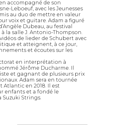
dien accompagné de son
sne-Leboeuf, avec les Jeunesses
mis au duo de mettre en valeur
r voix et guitare. Adam a figuré
d’Angèle Dubeau, au festival
t à la salle J. Antonio-Thompson.
idéos de lieder de Schubert avec
itique et atteignent, à ce jour,
onnements et écoutes sur les
orat en interprétation à
 renommé Jérôme Ducharme. Il
aliste et gagnant de plusieurs prix
tionaux. Adam sera en tournée
Atlantic en 2018. Il est
r enfants et a fondé le
 Suzuki Strings.