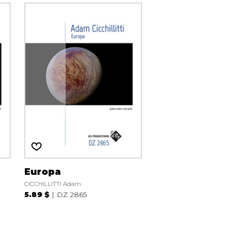
Europa
CICCHILLITTI Adam
5.89 $
DZ 2865