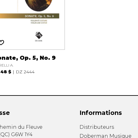
nate, Op. 5, No. 9
ELLI A.
.48 $
DZ 2444
sse
Informations
chemin du Fleuve
Distributeurs
(
QC
)
G6W 1Y4
Doberman Musique