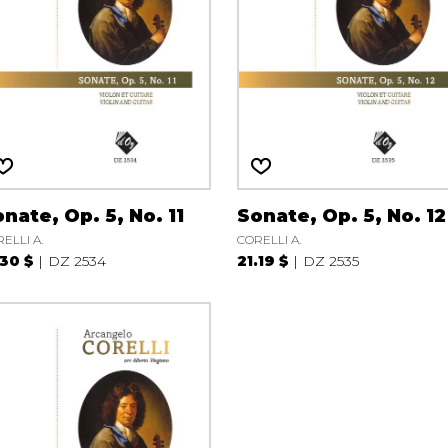
nate, Op. 5, No. 11
Sonate, Op. 5, No. 12
ELLI A.
CORELLI A.
.30 $
DZ 2534
21.19 $
DZ 2535