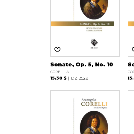
Sonate, Op. 5, No. 10
So
CORELLI A.
COR
15.30 $
DZ 2528
15