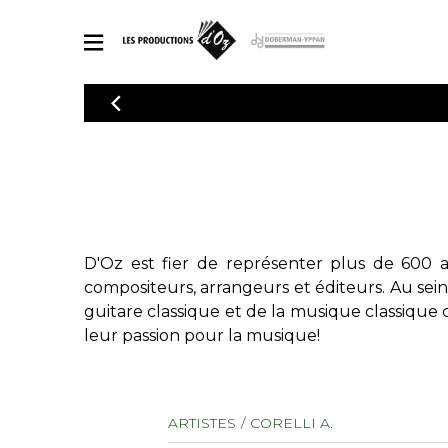
CATALOGUE
Explorez notre catalogue de partitions riche en œuvres originales
PAR
en arrangements de qualité.
Méthod
Guitare 
Explorez notre catalogue de partitions
2 guitare
riche en œuvres originales et en
arrangements de qualité.
3 guitare
D'Oz est fier de représenter plus de 600 a
PARTITIONS POUR GUITARE
4 guitare
compositeurs, arrangeurs et éditeurs. Au sei
5 guitare
guitare classique et de la musique classique 
Ensembl
leur passion pour la musique!
PARTITIONS POUR AUTRES INSTRUMENTS
Orchestr
Concerto
Guitare 
PARTITIONS POUR ENSEMBLES
ARTISTES
CORELLI A.
Musique