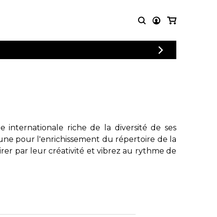
CONNEXION
PARTITIONS
AUTRES
INSCRIPTION
POUR
PRODUITS
ENSEMBLES
Articles promotionnels
Chœur
Cordes Knobloch
Concerto
Disques compacts et
Musique de chambre
DVDs
internationale riche de la diversité de ses
Orchestre
Ouvrages théoriques
une pour l'enrichissement du répertoire de la
et livres
Quatuor de flûtes
rer par leur créativité et vibrez au rythme de
Quatuor de saxophones