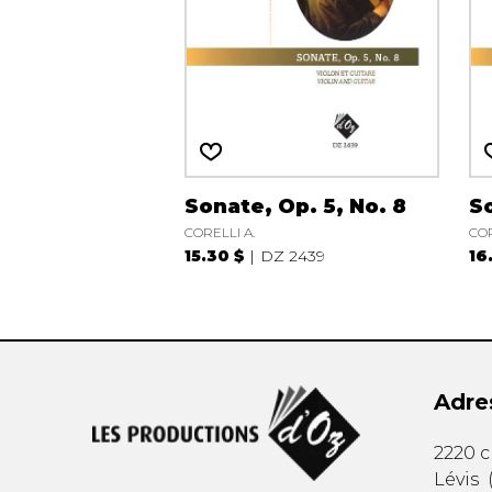
Sonate, Op. 5, No. 8
So
CORELLI A.
COR
15.30 $
DZ 2439
16
Adre
2220 
Lévis