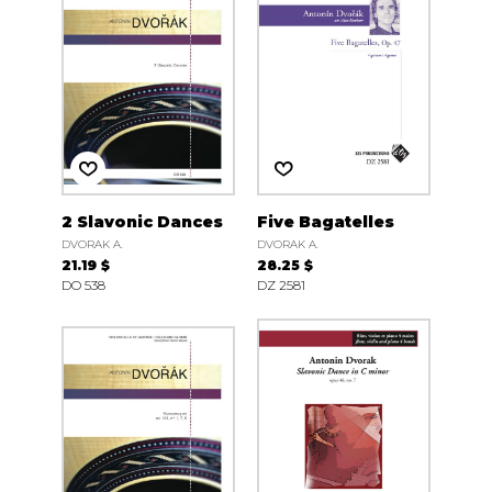
2 Slavonic Dances
Five Bagatelles
DVORAK A.
DVORAK A.
21.19 $
28.25 $
DO 538
DZ 2581