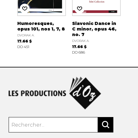
Humoresques,
Slavonic Dance in
opus 101, nos 1, 7, 8
C minor, opus 46,
no. 7
DVORAK A.
17.66 $
DVORAK A.
DO 451
17.66 $
DO 686