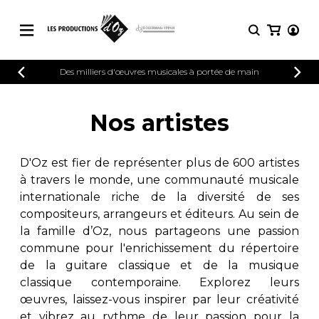
CATALOGUE
Des milliers d'œuvres musicales à portée de main
CONNEXION
Explorez notre catalogue de partitions
PARTITIONS 
INSCRIPTION
riche en œuvres originales et en
Nos artistes
arrangements de qualité.
Méthodes
Guitare seule
Explorez notre catalogue de partitions
D'Oz est fier de représenter plus de 600 artistes
riche en œuvres originales et en
2 guitares
à travers le monde, une communauté musicale
arrangements de qualité.
3 guitares
internationale riche de la diversité de ses
4 guitares
PARTITIONS POUR GUITARE
compositeurs, arrangeurs et éditeurs. Au sein de
5 guitares et plus
la famille d’Oz, nous partageons une passion
Ensemble de guitare
commune pour l'enrichissement du répertoire
PARTITIONS POUR AUTRES
Orchestre de guitares
INSTRUMENTS
de la guitare classique et de la musique
Concerto pour guitar
classique contemporaine. Explorez leurs
Guitare et un autre 
œuvres, laissez-vous inspirer par leur créativité
PARTITIONS POUR ENSEMBLES
Musique de chambre 
et vibrez au rythme de leur passion pour la