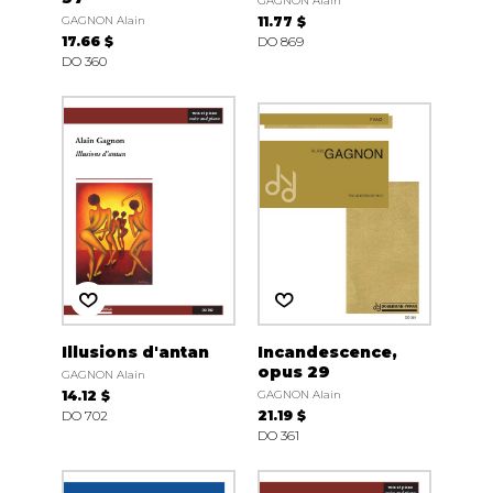
GAGNON Alain
GAGNON Alain
11.77 $
17.66 $
DO 869
DO 360
Illusions d'antan
Incandescence,
opus 29
GAGNON Alain
14.12 $
GAGNON Alain
DO 702
21.19 $
DO 361