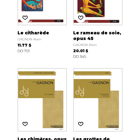
Le citharède
Le rameau de soie,
opus 45
GAGNON Alain
11.77 $
GAGNON Alain
DO 701
20.01 $
DO 345
Les chimères, opus
Les grottes de