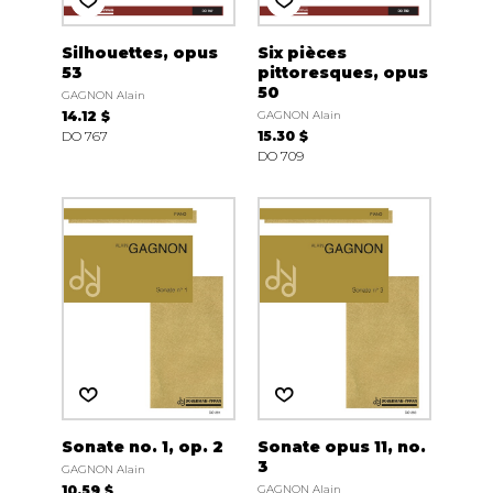
Silhouettes, opus
Six pièces
53
pittoresques, opus
50
GAGNON Alain
14.12 $
GAGNON Alain
DO 767
15.30 $
DO 709
Sonate no. 1, op. 2
Sonate opus 11, no.
3
GAGNON Alain
10.59 $
GAGNON Alain