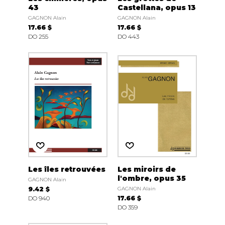
43
Castellana, opus 13
GAGNON Alain
GAGNON Alain
17.66 $
17.66 $
DO 255
DO 443
Les îles retrouvées
Les miroirs de
l'ombre, opus 35
GAGNON Alain
9.42 $
GAGNON Alain
DO 940
17.66 $
DO 359