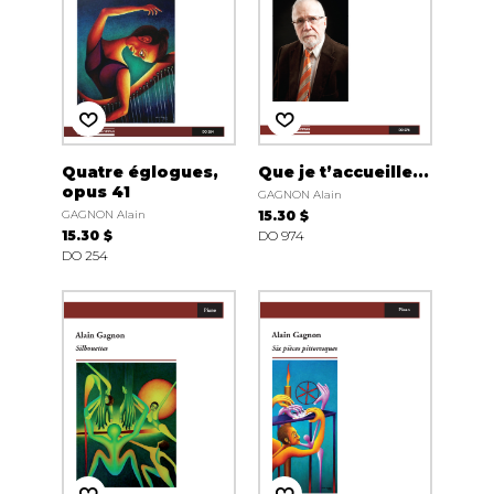
Quatre églogues,
Que je t’accueille...
opus 41
GAGNON Alain
GAGNON Alain
15.30 $
15.30 $
DO 974
DO 254