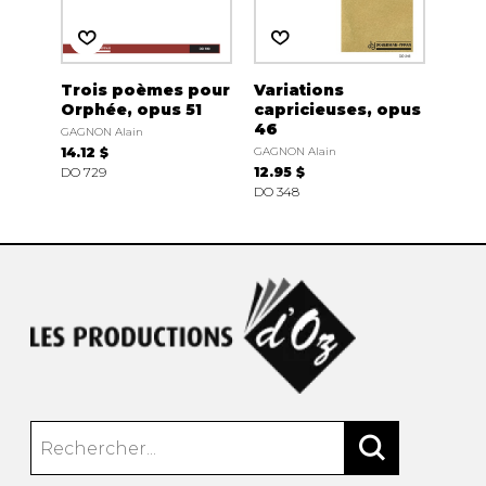
Trois poèmes pour
Variations
Orphée, opus 51
capricieuses, opus
46
GAGNON Alain
14.12 $
GAGNON Alain
DO 729
12.95 $
DO 348