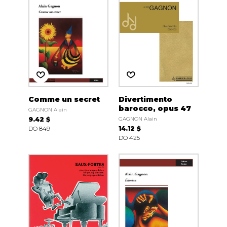
Comme un secret
Divertimento
barocco, opus 47
GAGNON Alain
9.42 $
GAGNON Alain
DO 849
14.12 $
DO 425