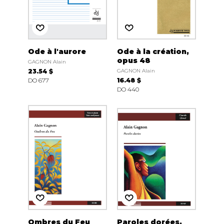
Ode à l'aurore
Ode à la création,
opus 48
GAGNON Alain
23.54 $
GAGNON Alain
DO 677
16.48 $
DO 440
Ombres du Feu
Paroles dorées,