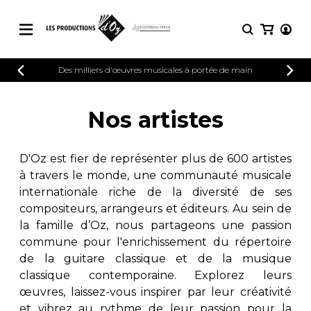
CATALOGUE
Des milliers d'œuvres musicales à portée de main
CONNEXION
Explorez notre catalogue de partitions
PARTITIONS 
INSCRIPTION
riche en œuvres originales et en
Nos artistes
arrangements de qualité.
Méthodes
Guitare seule
Explorez notre catalogue de partitions
D'Oz est fier de représenter plus de 600 artistes
riche en œuvres originales et en
2 guitares
à travers le monde, une communauté musicale
arrangements de qualité.
3 guitares
internationale riche de la diversité de ses
4 guitares
PARTITIONS POUR GUITARE
compositeurs, arrangeurs et éditeurs. Au sein de
5 guitares et plus
la famille d’Oz, nous partageons une passion
Ensemble de guitare
commune pour l'enrichissement du répertoire
PARTITIONS POUR AUTRES
Orchestre de guitares
INSTRUMENTS
de la guitare classique et de la musique
Concerto pour guitar
classique contemporaine. Explorez leurs
Guitare et un autre 
œuvres, laissez-vous inspirer par leur créativité
PARTITIONS POUR ENSEMBLES
Musique de chambre 
et vibrez au rythme de leur passion pour la