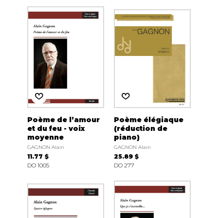
Poème de l’amour
Poème élégiaque
et du feu - voix
(réduction de
moyenne
piano)
GAGNON Alain
GAGNON Alain
11.77 $
25.89 $
DO 1005
DO 277