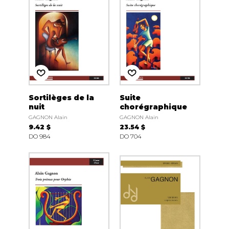
Sortilèges de la
Suite
nuit
chorégraphique
GAGNON Alain
GAGNON Alain
9.42 $
23.54 $
DO 984
DO 704