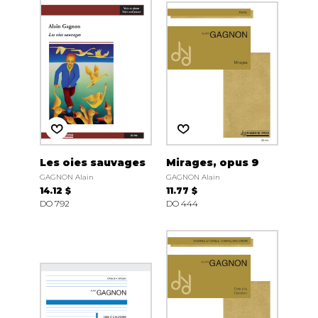
Les oies sauvages
Mirages, opus 9
GAGNON Alain
GAGNON Alain
14.12 $
11.77 $
DO 792
DO 444