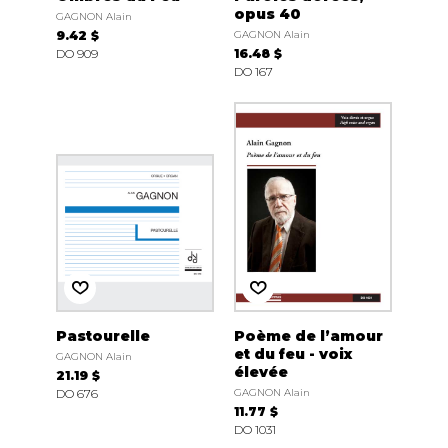
opus 40
GAGNON Alain
9.42 $
GAGNON Alain
DO 909
16.48 $
DO 167
Pastourelle
Poème de l’amour
et du feu - voix
GAGNON Alain
élevée
21.19 $
DO 676
GAGNON Alain
11.77 $
DO 1031