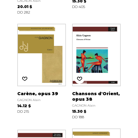
GAGNON Alain
15.30 $
20.01 $
DO 405
DO 282
Carène, opus 39
Chansons d'Orient,
opus 38
GAGNON Alain
14.12 $
GAGNON Alain
DO 215
15.30 $
DO 188