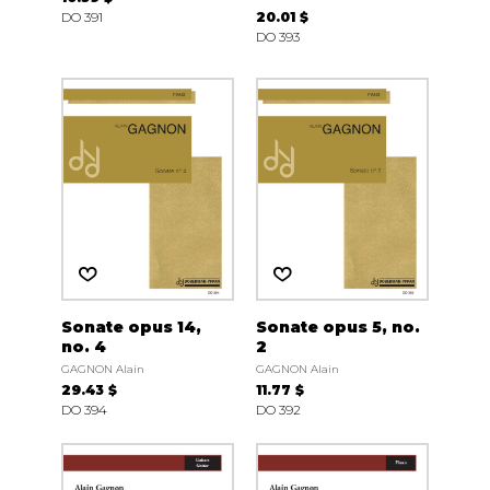
DO 391
20.01 $
DO 393
Sonate opus 14,
Sonate opus 5, no.
no. 4
2
GAGNON Alain
GAGNON Alain
29.43 $
11.77 $
DO 394
DO 392