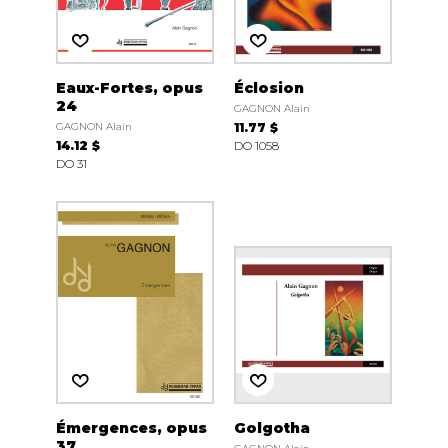
Eaux-Fortes, opus
Éclosion
24
GAGNON Alain
GAGNON Alain
11.77 $
14.12 $
DO 1058
DO 31
Émergences, opus
Golgotha
37