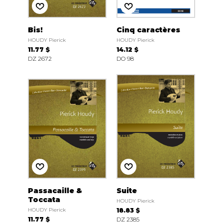
Bis!
Cinq caractères
HOUDY Pierick
HOUDY Pierick
11.77 $
14.12 $
DZ 2672
DO 98
Passacaille &
Suite
Toccata
HOUDY Pierick
HOUDY Pierick
18.83 $
11.77 $
DZ 2385