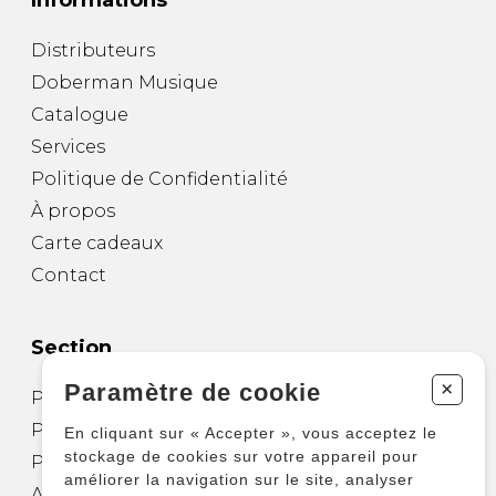
Informations
Distributeurs
Doberman Musique
Catalogue
Services
Politique de Confidentialité
À propos
Carte cadeaux
Contact
Section
+
Paramètre de cookie
Partitions pour guitare
Partitions pour autres instruments
En cliquant sur « Accepter », vous acceptez le
stockage de cookies sur votre appareil pour
Partitions pour ensembles
améliorer la navigation sur le site, analyser
Autres produits