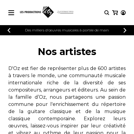
CATALOGUE
Des milliers d'œuvres musicales à portée de main
CONNEXION
Explorez notre catalogue de partitions
PARTITIONS 
INSCRIPTION
riche en œuvres originales et en
Nos artistes
arrangements de qualité.
Méthodes
Guitare seule
Explorez notre catalogue de partitions
D'Oz est fier de représenter plus de 600 artistes
riche en œuvres originales et en
2 guitares
à travers le monde, une communauté musicale
arrangements de qualité.
3 guitares
internationale riche de la diversité de ses
4 guitares
PARTITIONS POUR GUITARE
compositeurs, arrangeurs et éditeurs. Au sein de
5 guitares et plus
la famille d’Oz, nous partageons une passion
Ensemble de guitare
commune pour l'enrichissement du répertoire
PARTITIONS POUR AUTRES
Orchestre de guitares
INSTRUMENTS
de la guitare classique et de la musique
Concerto pour guitar
classique contemporaine. Explorez leurs
Guitare et un autre 
œuvres, laissez-vous inspirer par leur créativité
PARTITIONS POUR ENSEMBLES
Musique de chambre 
et vibrez au rythme de leur passion pour la