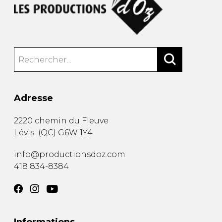
Adresse
2220 chemin du Fleuve
Lévis
(
QC
)
G6W 1Y4
info@productionsdoz.com
418 834-8384