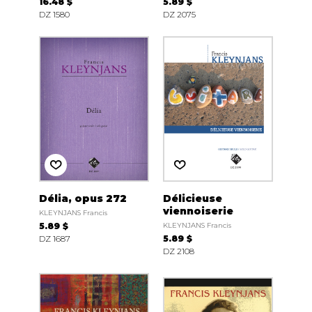
16.48 $
5.89 $
DZ 1580
DZ 2075
Délia, opus 272
Délicieuse
viennoiserie
KLEYNJANS Francis
5.89 $
KLEYNJANS Francis
DZ 1687
5.89 $
DZ 2108