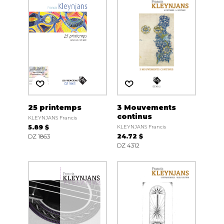
25 printemps
3 Mouvements
continus
KLEYNJANS Francis
5.89 $
KLEYNJANS Francis
DZ 1863
24.72 $
DZ 4312