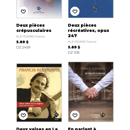
Deux pièces
Deux pièces
crépusculaires
récréatives, opus
247
KLEYNJANS Francis
5.89 $
KLEYNJANS Francis
DZ 2459
5.89 $
DZ 1135
Deux valses en La
En parlant à