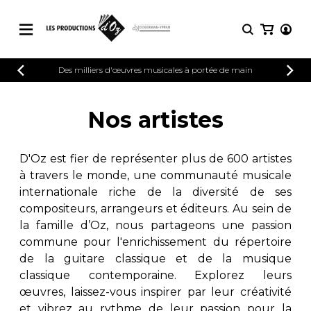
CATALOGUE
Des milliers d'œuvres musicales à portée de main
CONNEXION
Explorez notre catalogue de partitions
PARTITIONS 
INSCRIPTION
riche en œuvres originales et en
Nos artistes
arrangements de qualité.
Méthodes
Guitare seule
Explorez notre catalogue de partitions
D'Oz est fier de représenter plus de 600 artistes
riche en œuvres originales et en
2 guitares
à travers le monde, une communauté musicale
arrangements de qualité.
3 guitares
internationale riche de la diversité de ses
4 guitares
PARTITIONS POUR GUITARE
compositeurs, arrangeurs et éditeurs. Au sein de
5 guitares et plus
la famille d’Oz, nous partageons une passion
Ensemble de guitare
commune pour l'enrichissement du répertoire
PARTITIONS POUR AUTRES
Orchestre de guitares
INSTRUMENTS
de la guitare classique et de la musique
Concerto pour guitar
classique contemporaine. Explorez leurs
Guitare et un autre 
œuvres, laissez-vous inspirer par leur créativité
PARTITIONS POUR ENSEMBLES
Musique de chambre 
et vibrez au rythme de leur passion pour la