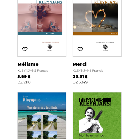
Mélisme
Merci
KLEYNJANS Francis
KLEYNJANS Francis
5.89 $
20.01 $
DZ 2110
DZ 3849