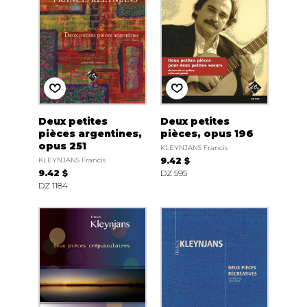
Deux petites
Deux petites
pièces argentines,
pièces, opus 196
opus 251
KLEYNJANS Francis
KLEYNJANS Francis
9.42 $
9.42 $
DZ 595
DZ 1184