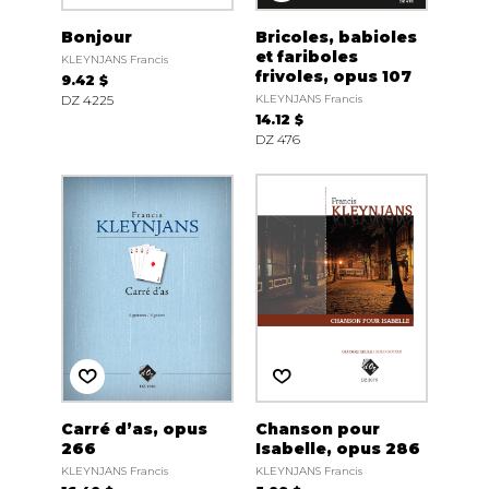
Bonjour
Bricoles, babioles
et fariboles
KLEYNJANS Francis
frivoles, opus 107
9.42 $
DZ 4225
KLEYNJANS Francis
14.12 $
DZ 476
Carré d’as, opus
Chanson pour
266
Isabelle, opus 286
KLEYNJANS Francis
KLEYNJANS Francis