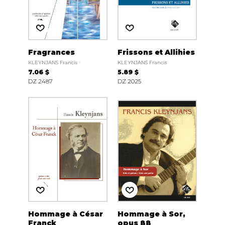
Fragrances
Frissons et Allihies
KLEYNJANS Francis
KLEYNJANS Francis
7.06 $
5.89 $
DZ 2487
DZ 2025
Hommage à César
Hommage à Sor,
Franck
opus 88