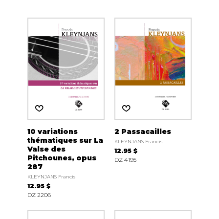
10 variations
2 Passacailles
thématiques sur La
KLEYNJANS Francis
Valse des
12.95 $
Pitchounes, opus
DZ 4195
287
KLEYNJANS Francis
12.95 $
DZ 2206