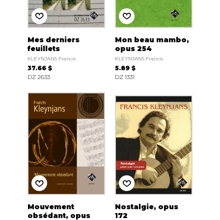
Mes derniers
Mon beau mambo,
feuillets
opus 254
KLEYNJANS Francis
KLEYNJANS Francis
37.66 $
5.89 $
DZ 2633
DZ 1331
Mouvement
Nostalgie, opus
obsédant, opus
172