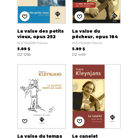
La valse des petits
La valse du
vieux, opus 252
pêcheur, opus 184
KLEYNJANS Francis
KLEYNJANS Francis
5.89 $
5.89 $
DZ 1256
DZ 449
La valse du temps
Le canelet