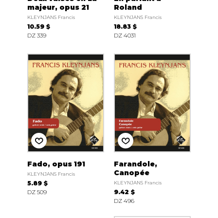
majeur, opus 21
Roland
KLEYNJANS Francis
KLEYNJANS Francis
10.59 $
18.83 $
DZ 339
DZ 4031
Fado, opus 191
Farandole,
Canopée
KLEYNJANS Francis
5.89 $
KLEYNJANS Francis
DZ 509
9.42 $
DZ 496