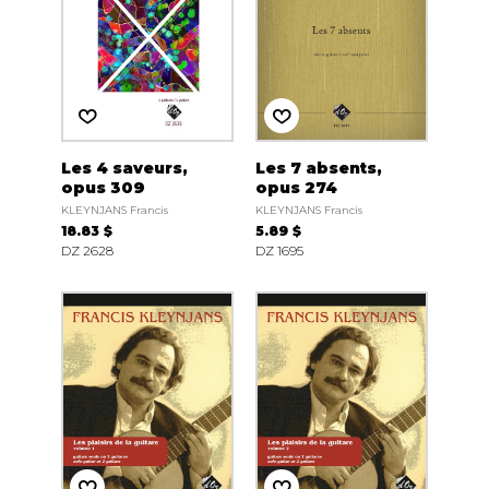
Les 4 saveurs,
Les 7 absents,
opus 309
opus 274
KLEYNJANS Francis
KLEYNJANS Francis
18.83 $
5.89 $
DZ 2628
DZ 1695