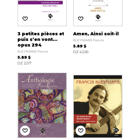
3 petites pièces et
Amen, Ainsi soit-il
puis s’en vont...
KLEYNJANS Francis
opus 294
5.89 $
KLEYNJANS Francis
DZ 4226
5.89 $
DZ 2217