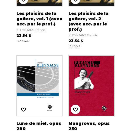
Les plaisirs de la
Les plaisirs de la
guitare, vol. 1 (avec
guitare, vol. 2
acc. par le prof.)
(avec acc. par le
prof.)
KLEYNJANS Francis
23.54 $
KLEYNJANS Francis
DZ 544
23.54 $
DZ 550
Lune de miel, opus
Mangroves, opus
280
250