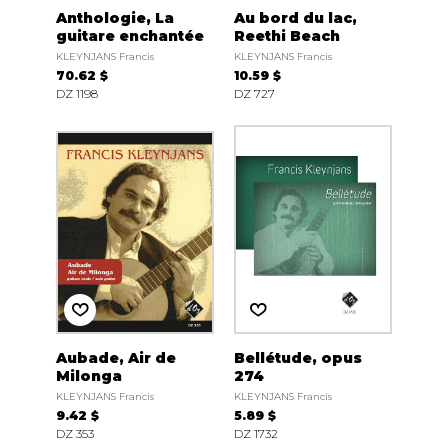
Anthologie, La
Au bord du lac,
guitare enchantée
Reethi Beach
KLEYNJANS Francis
KLEYNJANS Francis
70.62 $
10.59 $
DZ 1198
DZ 727
Aubade, Air de
Bellétude, opus
Milonga
274
KLEYNJANS Francis
KLEYNJANS Francis
9.42 $
5.89 $
DZ 353
DZ 1732