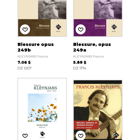
Blessure opus
Blessure, opus
249b
249a
KLEYNJANS Francis
KLEYNJANS Francis
7.06 $
5.89 $
DZ 1207
DZ 1174