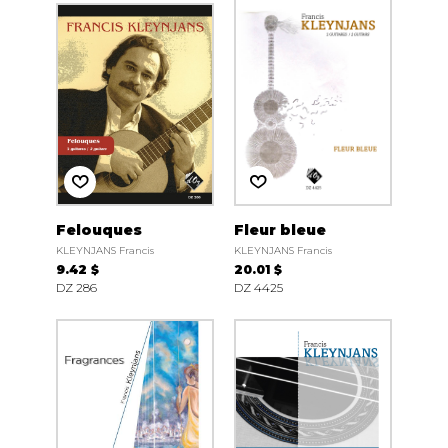
Felouques
Fleur bleue
KLEYNJANS Francis
KLEYNJANS Francis
9.42 $
20.01 $
DZ 286
DZ 4425