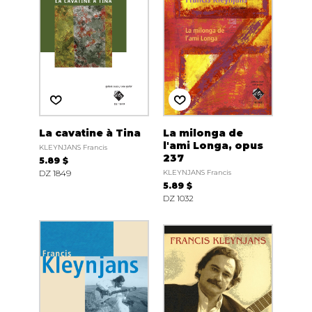
La cavatine à Tina
La milonga de
l'ami Longa, opus
KLEYNJANS Francis
237
5.89 $
DZ 1849
KLEYNJANS Francis
5.89 $
DZ 1032