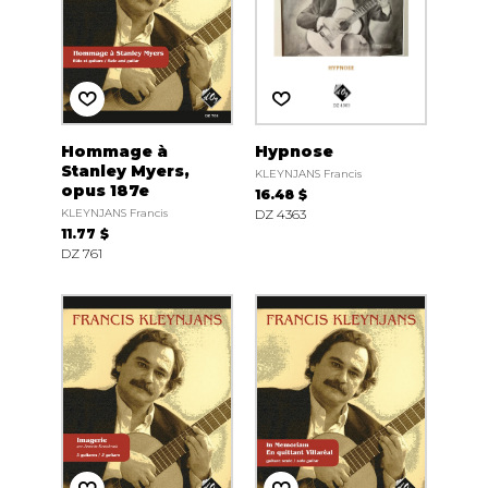
Hommage à
Hypnose
Stanley Myers,
KLEYNJANS Francis
opus 187e
16.48 $
KLEYNJANS Francis
DZ 4363
11.77 $
DZ 761