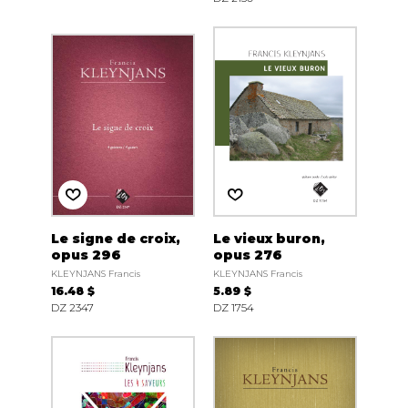
Le signe de croix,
Le vieux buron,
opus 296
opus 276
KLEYNJANS Francis
KLEYNJANS Francis
16.48 $
5.89 $
DZ 2347
DZ 1754