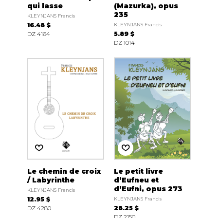
qui lasse
(Mazurka), opus
235
KLEYNJANS Francis
16.48 $
KLEYNJANS Francis
DZ 4164
5.89 $
DZ 1014
Le chemin de croix
Le petit livre
/ Labyrinthe
d’Eufneu et
d’Eufni, opus 273
KLEYNJANS Francis
12.95 $
KLEYNJANS Francis
DZ 4280
28.25 $
DZ 2150