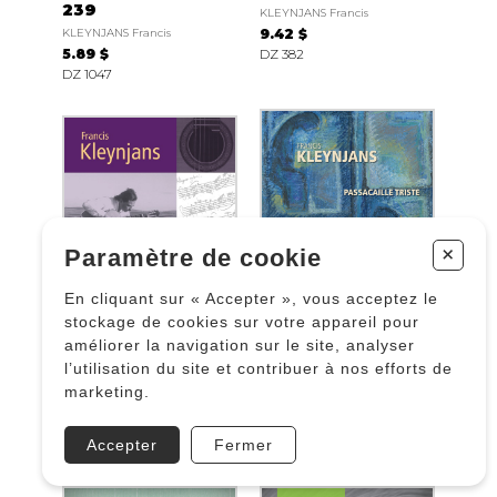
239
KLEYNJANS Francis
KLEYNJANS Francis
9.42 $
5.89 $
DZ 382
DZ 1047
+
Paramètre de cookie
En cliquant sur « Accepter », vous acceptez le
stockage de cookies sur votre appareil pour
améliorer la navigation sur le site, analyser
Ô Cordula, La
Passacaille triste,
l’utilisation du site et contribuer à nos efforts de
Mignonnette
opus 246
marketing.
KLEYNJANS Francis
KLEYNJANS Francis
9.42 $
5.89 $
Accepter
Fermer
DZ 417
DZ 1116