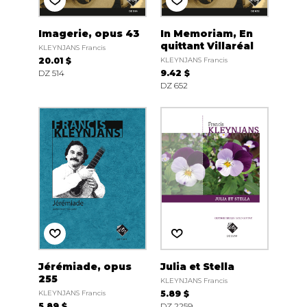
Imagerie, opus 43
In Memoriam, En
quittant Villaréal
KLEYNJANS Francis
20.01 $
KLEYNJANS Francis
DZ 514
9.42 $
DZ 652
Jérémiade, opus
Julia et Stella
255
KLEYNJANS Francis
KLEYNJANS Francis
5.89 $
5.89 $
DZ 2259