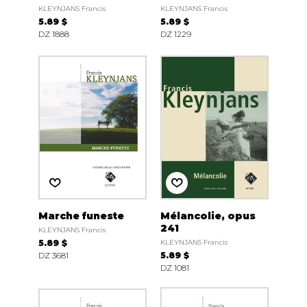
KLEYNJANS Francis
KLEYNJANS Francis
5.89 $
5.89 $
DZ 1888
DZ 1229
Marche funeste
Mélancolie, opus
241
KLEYNJANS Francis
5.89 $
KLEYNJANS Francis
DZ 3681
5.89 $
DZ 1081