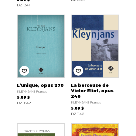
DZ 1341
L’unique, opus 270
La berceuse de
Victor Eliot, opus
KLEYNJANS Francis
248
5.89 $
DZ 1642
KLEYNJANS Francis
5.89 $
DZ 1146