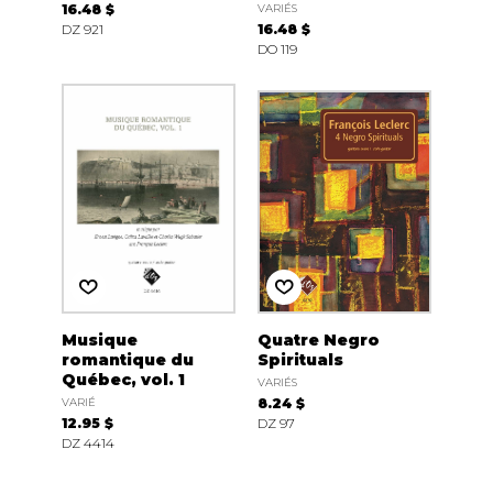
16.48 $
VARIÉS
DZ 921
16.48 $
DO 119
Musique
Quatre Negro
romantique du
Spirituals
Québec, vol. 1
VARIÉS
VARIÉ
8.24 $
12.95 $
DZ 97
DZ 4414